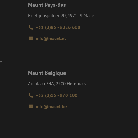
e doeleinden
Maunt Pays-Bas
Brieltjenspolder 20, 4921 PJ Made
Request Forgery
rvoor dat
 een website worden
+31 (0)85 - 9026 600
s ingelogd, het
info@maunt.nl
Request Forgery
rvoor dat
 een website worden
s ingelogd, het
se
d te maken tussen
Maunt Belgique
ite, om geldige
k van hun website.
Atealaan 34A, 2200 Herentals
Script.com-service
+32 (0)15 - 970 100
 onthouden. De
odzakelijk om
info@maunt.be
Description