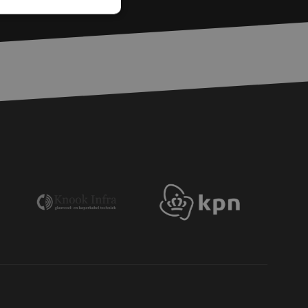
fiés
 des utilisateurs et
aires.
is van de PHP-taal.
einden die wordt
ies te onderhouden.
egenereerd
iek zijn voor de
uden van een
pagina's.
or een veilige
et verbeteren van
r het voorkomen
llen.
or een veilige
et verbeteren van
r het voorkomen
llen.
op te slaan voor