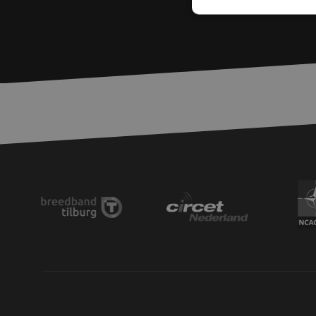
Str
Les cookies stricteme
la gestion des compte
Nom
PHPSESSID
zfccn
zfccn
li_gc