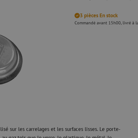
 ligne
Pinces coupantes
Nettoyage à li
urs
Pinces à sertir
Accessoires d
Outils de coupe
3 pièces En stock
Kits de nettoy
Commandé avant 15h00, livré à la
 et de
Consommables
Koax
e
Matériel de fixation
Protection con
Colliers de serrage
Câbles coaxia
Ruban adhésif
Connecteurs c
Autres consommables
Outils pour co
sé sur les carrelages et les surfaces lisses. Le porte-
au gaz tels que le verre, le plastique, le métal, le