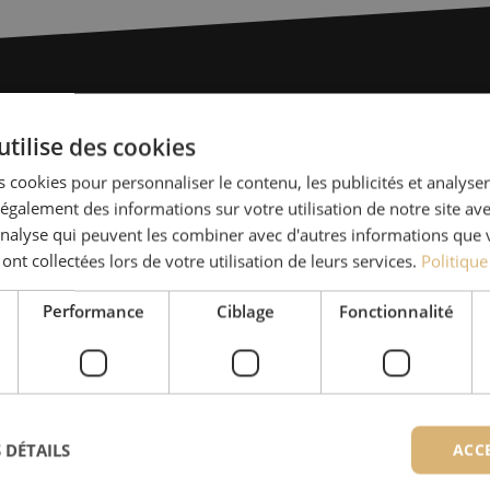
Des quest
utilise des cookies
 cookies pour personnaliser le contenu, les publicités et analyser 
Michelle t’aide avec plaisi
galement des informations sur votre utilisation de notre site av
Avec Jeroen, Julia et Isab
'analyse qui peuvent les combiner avec d'autres informations que 
nos clients. Avec beaucou
 ont collectées lors de votre utilisation de leurs services.
Politique
solution et s'engage à obt
Performance
Ciblage
Fonctionnalité
+32 (0)15 - 970 100
Les spécialistes de Maunt sont
Prendre contact
 DÉTAILS
ACC