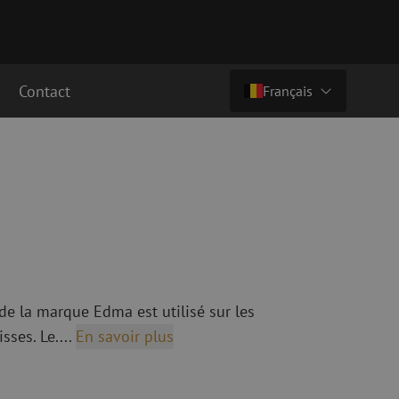
Contact
Français
€ 33,69
ht (€ 40,76 ttc)
Pays/langue
cordement fibre
Câbles breakout en fibre optique
Câbles breakout singlemode
Nederlands (NL)
cordement singlemode
cordement multimode
Nederlands (BE)
English
cordement multimode
Français
 de la marque Edma est utilisé sur les
Deutsch
sses. Le....
En savoir plus
fibre optique
Équipements de fusion de fibre
optique
ec