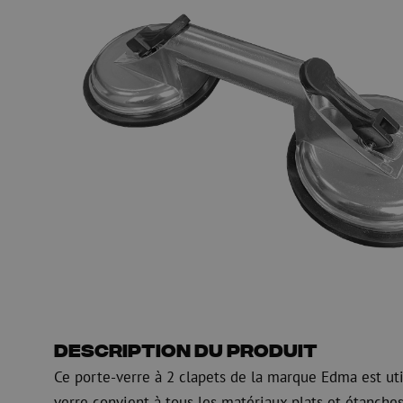
HDPE
Manchon de fusion en
Multiducts
Manchons & connecte
PE
Avertissement
Équipements de soufflage de
Équipements de test
fibre optique
mesure fibre optiqu
PicoFlow Rapid
Test
Nanoflow Rapid
Mesure
MultiFlow Rapid
Inspection
MiniFlow Rapid
OTDR
Description du produit
Ce porte-verre à 2 clapets de la marque Edma est utili
verre convient à tous les matériaux plats et étanches 