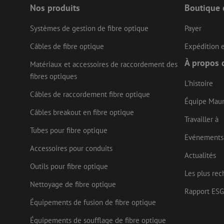
Nos produits
Boutique 
Systèmes de gestion de fibre optique
Payer
LS_CSRF_TOKEN
Câbles de fibre optique
Expédition e
À propos 
Matériaux et accessoires de raccordement des
LS_CSRF_TOKEN
fibres optiques
L'histoire
Câbles de raccordement fibre optique
Équipe Mau
Câbles breakout en fibre optique
__cf_bm
Travailler à
Tubes pour fibre optique
Evénements
Accessoires pour conduits
CookieScriptConse
Actualités
Outils pour fibre optique
Les plus rec
Nettoyage de fibre optique
Rapport ESG
Nom
Équipements de fusion de fibre optique
Fournisseu
Nom
Nom
zsce4753e68f69b42
/ Domaine
Fourn
Nom
Équipements de soufflage de fibre optique
Doma