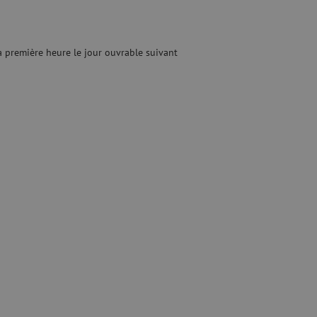
quide
Fusionneuse
e nettoyage
Accessoires pour fusionneuse
age
Cleavers
Équipements de fusion spécialisés
 première heure le jour ouvrable suivant
Matériel d'occasion
tre les surtensions
Matériel d'occasion
ux
oaxiaux
ax