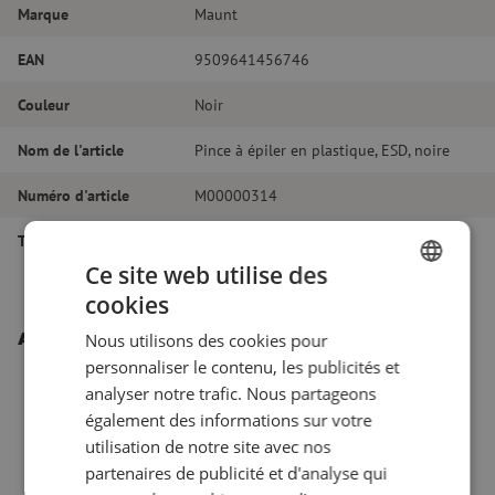
Marque
Maunt
EAN
9509641456746
Couleur
Noir
Nom de l'article
Pince à épiler en plastique, ESD, noire
Numéro d'article
M00000314
Type d'outil
Divers
Ce site web utilise des
cookies
DUTCH
Autres produits intéressants
Nous utilisons des cookies pour
FRENCH
personnaliser le contenu, les publicités et
analyser notre trafic. Nous partageons
également des informations sur votre
utilisation de notre site avec nos
partenaires de publicité et d'analyse qui