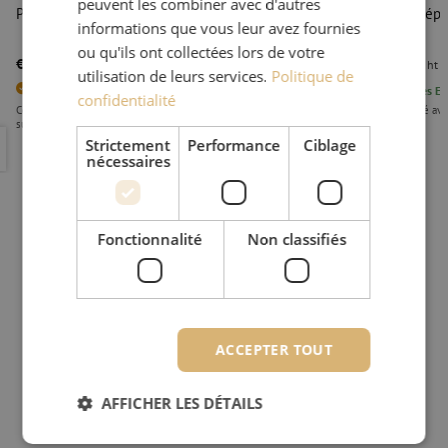
peuvent les combiner avec d'autres
Pince à épiler nickelée, 125mm, Knipex
Pince à épi
informations que vous leur avez fournies
Miller
ou qu'ils ont collectées lors de votre
€ 12,07
€ 23,91
ht
€ 14,60
TTC
ht
utilisation de leurs services.
Politique de
4
Articles en stock
6
pièces
En
confidentialité
Commandé avant 15h00, livré à la première heure le jour ouvrable
Commandé avant
suivant
suivant
Pince à épiler nickelée, 125mm, Knipex
Pince à épi
Strictement
Performance
Ciblage
nécessaires
Fonctionnalité
Non classifiés
ACCEPTER TOUT
AFFICHER LES DÉTAILS