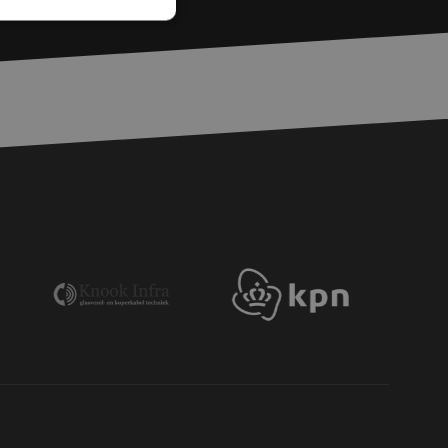
fiés
 des utilisateurs et
aires.
is van de PHP-taal.
einden die wordt
ies te onderhouden.
egenereerd
iek zijn voor de
uden van een
pagina's.
or een veilige
et verbeteren van
r het voorkomen
llen.
or een veilige
et verbeteren van
r het voorkomen
llen.
op te slaan voor