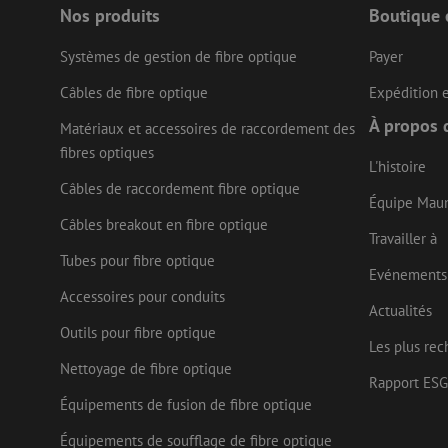
Nos produits
Boutique 
Systèmes de gestion de fibre optique
Payer
LS_CSRF_TOKEN
Câbles de fibre optique
Expédition e
À propos 
Matériaux et accessoires de raccordement des
LS_CSRF_TOKEN
fibres optiques
L'histoire
Câbles de raccordement fibre optique
Équipe Mau
Câbles breakout en fibre optique
__cf_bm
Travailler à
Tubes pour fibre optique
Evénements
Accessoires pour conduits
CookieScriptConse
Actualités
Outils pour fibre optique
Les plus rec
Nettoyage de fibre optique
Rapport ESG
Nom
Équipements de fusion de fibre optique
Fournisseu
Nom
Nom
zsce4753e68f69b42
/ Domaine
Fourn
Nom
Équipements de soufflage de fibre optique
Doma