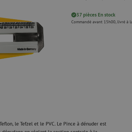
 ligne
Pinces coupantes
Nettoyage à li
urs
Pinces à sertir
Accessoires d
Outils de coupe
37 pièces En stock
Kits de nettoy
Commandé avant 15h00, livré à la
 et de
Consommables
Koax
e
Matériel de fixation
Protection con
Colliers de serrage
Câbles coaxia
Ruban adhésif
Connecteurs c
Autres consommables
Outils pour co
eflon, le Tefzel et le PVC. Le Pince à dénuder est
e dénudage en réglant la section centrale à la