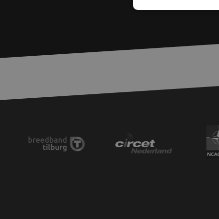
Str
Les cookies stricteme
la gestion des compte
Nom
PHPSESSID
zfccn
zfccn
li_gc