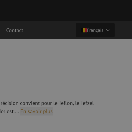
Contact
Français
€ 36,41
ht (€ 44,06 ttc)
Pays/langue
cordement fibre
Câbles breakout en fibre optique
Câbles breakout singlemode
Nederlands (NL)
cordement singlemode
cordement multimode
Nederlands (BE)
English
cordement multimode
Français
écision convient pour le Teflon, le Tefzel
Deutsch
er est....
En savoir plus
fibre optique
Équipements de fusion de fibre
optique
ec