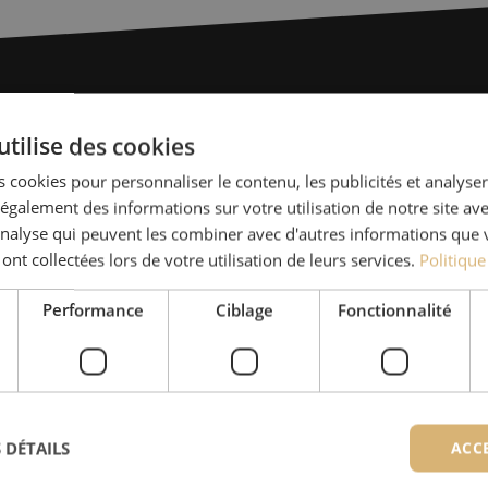
Des quest
utilise des cookies
 cookies pour personnaliser le contenu, les publicités et analyser 
Michelle t’aide avec plaisi
galement des informations sur votre utilisation de notre site av
Avec Jeroen, Julia et Isab
'analyse qui peuvent les combiner avec d'autres informations que 
nos clients. Avec beaucou
 ont collectées lors de votre utilisation de leurs services.
Politique
solution et s'engage à obt
Performance
Ciblage
Fonctionnalité
+32 (0)15 - 970 100
Les spécialistes de Maunt sont
 DÉTAILS
ACC
Prendre contact