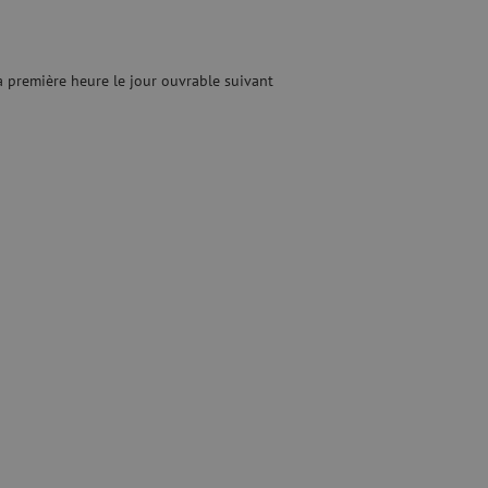
quide
Fusionneuse
e nettoyage
Accessoires pour fusionneuse
age
Cleavers
Équipements de fusion spécialisés
 première heure le jour ouvrable suivant
Matériel d'occasion
tre les surtensions
Matériel d'occasion
ux
oaxiaux
ax