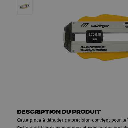
HDPE
Manchon de fusion en
Multiducts
Manchons & connecte
PE
Avertissement
Équipements de soufflage de
Équipements de test
fibre optique
mesure fibre optiqu
PicoFlow Rapid
Test
Nanoflow Rapid
Mesure
MultiFlow Rapid
Inspection
MiniFlow Rapid
OTDR
Description du produit
Cette pince à dénuder de précision convient pour le T
facile à utiliser et vous pouvez ajuster la longueur d