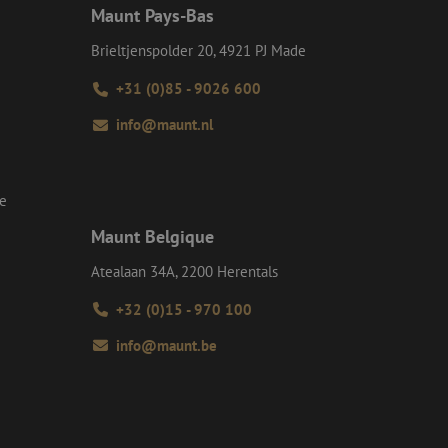
e doeleinden
Maunt Pays-Bas
Brieltjenspolder 20, 4921 PJ Made
Request Forgery
rvoor dat
 een website worden
+31 (0)85 - 9026 600
s ingelogd, het
info@maunt.nl
Request Forgery
rvoor dat
 een website worden
s ingelogd, het
se
d te maken tussen
Maunt Belgique
ite, om geldige
k van hun website.
Atealaan 34A, 2200 Herentals
Script.com-service
+32 (0)15 - 970 100
 onthouden. De
odzakelijk om
info@maunt.be
Description