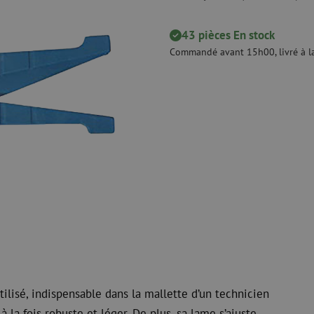
Dénudage
Nettoyage à s
 ligne
Pinces coupantes
Nettoyage à li
43 pièces En stock
urs
Pinces à sertir
Accessoires d
Commandé avant 15h00, livré à la
Outils de coupe
Kits de nettoy
 et de
Consommables
Koax
e
Matériel de fixation
Protection con
Colliers de serrage
Câbles coaxia
Ruban adhésif
Connecteurs c
Autres consommables
Outils pour co
lisé, indispensable dans la mallette d’un technicien
 la fois robuste et léger. De plus, sa lame s’ajuste