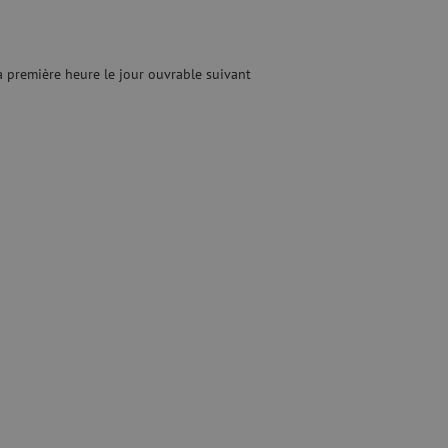
optique
ec
quide
Fusionneuse
e nettoyage
Accessoires pour fusionneuse
 première heure le jour ouvrable suivant
age
Cleavers
Équipements de fusion spécialisés
Matériel d'occasion
tre les surtensions
Matériel d'occasion
ux
oaxiaux
ax