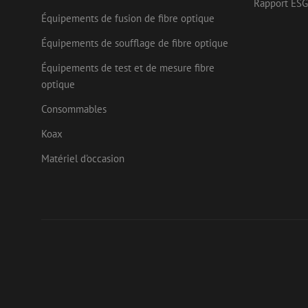
Rapport ESG
_gcl_au
Goog
_ga
Équipements de fusion de fibre optique
.mau
Équipements de soufflage de fibre optique
test_cookie
Goog
.doub
Équipements de test et de mesure fibre
_fbp
Meta
optique
Inc.
.mau
Consommables
Koax
Matériel d'occasion