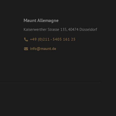
rmatie uit over hoe
rsal Analytics -
ertenties die de
emeen gebruikte
e bezocht.
 gebruikt om unieke
rig gegenereerd
an Google) om te
Maunt Allemagne
nomen in elk
ersteunt.
m bezoekers-,
or de
Kaiserwerther Strasse 135, 40474 Düsseldorf
 te leveren, zoals
+49 (0)211 - 5405 161 25
info@maunt.de