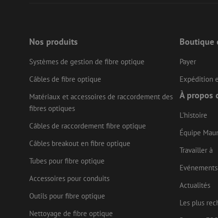
__cf_bm
Nos produits
Boutique 
CookieScriptConse
Systèmes de gestion de fibre optique
Payer
Câbles de fibre optique
Expédition e
À propos 
Matériaux et accessoires de raccordement des
Nom
fibres optiques
Fournisseu
Nom
Nom
L'histoire
zsce4753e68f69b42
/ Domaine
Fourn
Nom
Câbles de raccordement fibre optique
Doma
fp_user_id
zps-tgr-dts
zft-
.maunt.be
Équipe Mau
sdc
IDE
Goog
Câbles breakout en fibre optique
drscc
.doub
Travailler à
Tubes pour fibre optique
Evénements
bcookie
Micr
uesign
Corp
Accessoires pour conduits
.link
Actualités
Outils pour fibre optique
lidc
Micr
Les plus rec
Corp
_ga_472Z6CMDDV
.link
Nettoyage de fibre optique