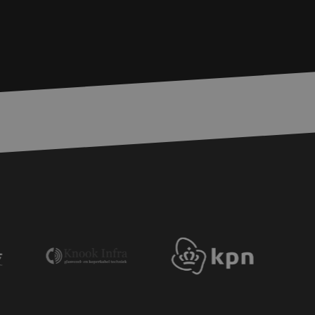
is van de PHP-taal.
einden die wordt
ies te onderhouden.
egenereerd
iek zijn voor de
uden van een
pagina's.
or een veilige
et verbeteren van
r het voorkomen
llen.
or een veilige
et verbeteren van
r het voorkomen
llen.
op te slaan voor
e doeleinden
Request Forgery
rvoor dat
 een website worden
s ingelogd, het
Request Forgery
rvoor dat
 een website worden
s ingelogd, het