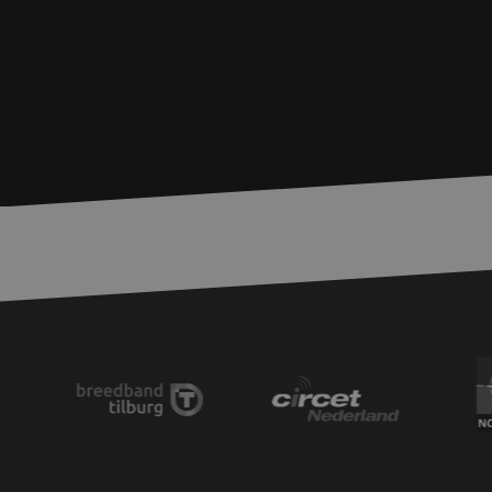
PHPSESSID
zfccn
zfccn
li_gc
LS_CSRF_TOKEN
LS_CSRF_TOKEN