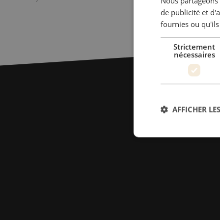
Nous partageons é
Pince à dénuder, 3.2 - 6.4mm, bleu, Ideal
Pince à dén
de publicité et d
fournies ou qu'ils
Strictement
nécessaires
AFFICHER LES
Str
Les cookies stricteme
la gestion des compte
Nom