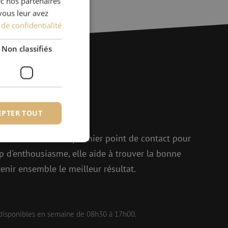
ec nos partenaires
FRENCH
ir, Ideal
vous leur avez
 de confidentialité
Non classifiés
ions ?
EPTER TOUT
r !
elle, Michelle est le premier point de contact pour
p d'enthousiasme, elle aide à trouver la bonne
fiés
enir ensemble le meilleur résultat.
 des utilisateurs et
aires.
 disponibles en semaine de 08h30 à 17h00.