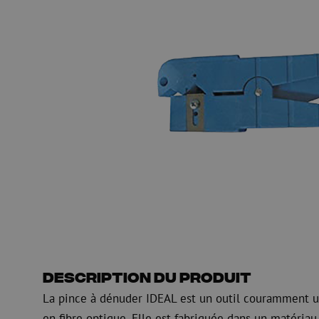
Gaine de guidage
Regard de visite
HDPE
Manchon de fusion en
Multiducts
Manchons & connecte
PE
Avertissement
Équipements de soufflage de
Équipements de test
fibre optique
mesure fibre optiqu
PicoFlow Rapid
Test
Nanoflow Rapid
Mesure
MultiFlow Rapid
Inspection
MiniFlow Rapid
OTDR
Description du produit
La pince à dénuder IDEAL est un outil couramment uti
en fibre optique. Elle est fabriquée dans un matériau à