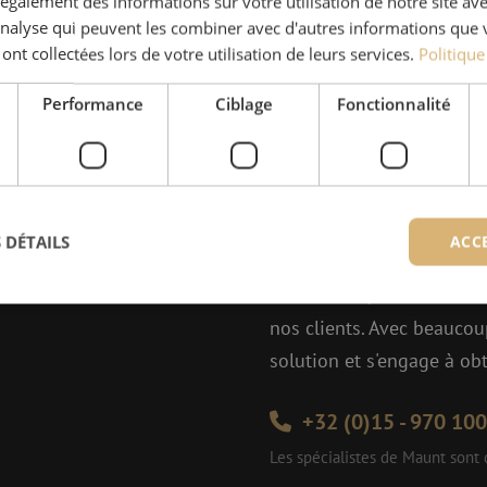
galement des informations sur votre utilisation de notre site av
uder, 0 - 3.2mm, gris, Ideal
Pince à dénuder, 4.8-8.0mm, no
'analyse qui peuvent les combiner avec d'autres informations que 
 ont collectées lors de votre utilisation de leurs services.
Politique
Performance
Ciblage
Fonctionnalité
Des quest
 DÉTAILS
ACC
Michelle t’aide avec plaisi
Avec Jeroen, Julia et Isab
nos clients. Avec beaucou
ictement nécessaires
Performance
Ciblage
Fonctionnalité
Non classi
solution et s'engage à obt
nt nécessaires habilitent des fonctionnalités de base du site web telles que la connexion
s. Le site web ne peut pas être utilisé correctement sans les cookies strictement nécess
+32 (0)15 - 970 100
Fournisseur /
Expiration
Description
Les spécialistes de Maunt sont
Domaine