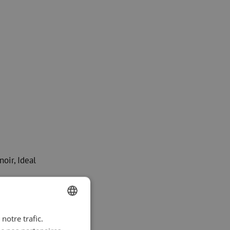
oir, Ideal
notre trafic.
DUTCH
emière heure