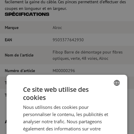
facilement la gaine du câble. Ces pinces permettent d'effectuer des
coupes en longueur et en largeur.
Spécifications
Marque
Alroc
EAN
9503377642930
Fibop Barre de démontage pour fibres
Nom de l'article
optiques, verte, 48 voies, Alroc
Numéro d'article
M00000296
Type d'outil
Dénudage
Ce site web utilise des
Type d'outil
Dénudage
cookies
DUTCH
Nous utilisons des cookies pour
FRENCH
personnaliser le contenu, les publicités et
analyser notre trafic. Nous partageons
Autres produits intéressants
également des informations sur votre