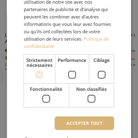
utilisation de notre site avec nos
partenaires de publicité et d'analyse qui
peuvent les combiner avec d'autres
informations que vous leur avez fournies
ou qu'ils ont collectées lors de votre
Lame de rechange, longueur, pour pince Fibop 48 Fois,
Lame de rec
utilisation de leurs services.
Politique de
Alroc
Alroc
confidentialité
€ 74,12
€ 74,12
ht
€ 89,69
TTC
ht
3
Articles en stock
1
Articles 
Strictement
Performance
Ciblage
nécessaires
Commandé avant 15h00, livré à la première heure le jour ouvrable
Commandé avant
suivant
suivant
Lame de rechange, longueur, pour pince Fibop 48 Fois, Alroc
Lame de re
Fonctionnalité
Non classifiés
ACCEPTER TOUT