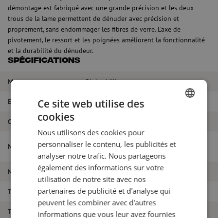
démontage est fabriqué avec une grande précision et les deux
trous de la lame permettent de dénuder avec précision et
proprement, sans endommager les fibres de verre. L'axe de
pivotement, le ressort et les poignées améliorent la fonctionnalité
et la durabilité du dénudeur.
Spécifications
Marque
Ripley Miller
Ce site web utilise des
EAN
9506922195370
cookies
DUTCH
Couleur
Jaune + Noir
Nous utilisons des cookies pour
FRENCH
Dénudeur de fibre de verre 2 trous,
personnaliser le contenu, les publicités et
Nom de l'article
FO103D-250, Ripley Miller
analyser notre trafic. Nous partageons
également des informations sur votre
Numéro d'article
M00000101
utilisation de notre site avec nos
partenaires de publicité et d'analyse qui
Type d'outil
Dénudage
peuvent les combiner avec d'autres
Type d'outil
Dénudage
informations que vous leur avez fournies