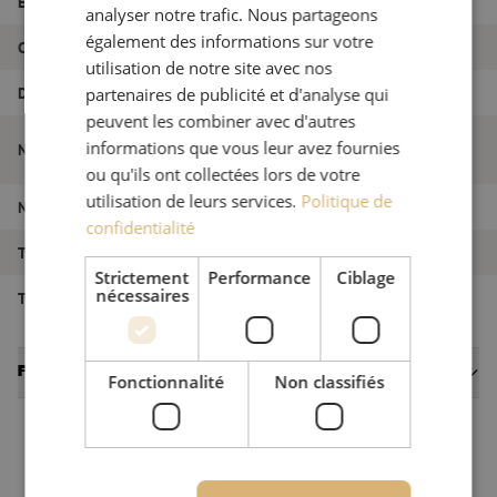
EAN
9502225752463
analyser notre trafic. Nous partageons
également des informations sur votre
Couleur
Argent + Noir
utilisation de notre site avec nos
Diamètre
10 à 60 mm
partenaires de publicité et d'analyse qui
peuvent les combiner avec d'autres
Denudeur de cable, US15-7000, 10-
informations que vous leur avez fournies
Nom de l'article
60mm, Ripley Miller
ou qu'ils ont collectées lors de votre
utilisation de leurs services.
Politique de
Numéro d'article
M00002255
confidentialité
Type d'outil
Dénudage
Strictement
Performance
Ciblage
nécessaires
Type d'outil
Dénudage
Fiches techniques
Fonctionnalité
Non classifiés