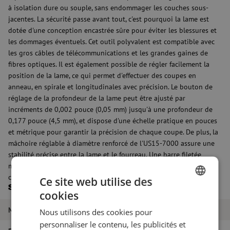
à isolation dure ou souple, sans endommager les couches sous-
jacentes. La sécurité passe avant tout, c'est pourquoi la lame est
dotée d'une conception encastrée sûre pour éviter les blessures et
les dommages éventuels. Cet outil polyvalent est compatible avec
les gros câbles de télécommunications et les grandes gaines de
fibres optiques. Il est également possible de régler facilement la
position de la lame, ce qui permet d'effectuer des coupes en
anneau, en spirale et longitudinales avec précision. Le bouton de
réglage de la profondeur de la lame peut être ajusté par
incréments de 0,002 pouce (0,05 mm) jusqu'à une profondeur de
0,177 pouce (4,5 mm), et dispose d'une échelle pratique en pouces
et métrique pour garantir la précision de chaque coupe. De plus, la
mâchoire réglable à diamètre renforcé de l'US15-7000 assure une
stabilité précise entre la lame et le fourreau. Une barre filetée
mobile permet d'ajuster facilement la mâchoire au diamètre du
câble.
Ce site web utilise des
Spécifications
cookies
DUTCH
Marque
Ripley Miller
Nous utilisons des cookies pour
FRENCH
personnaliser le contenu, les publicités et