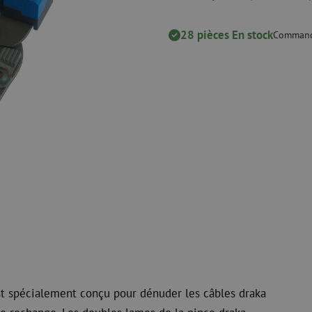
 ligne
Pinces coupantes
Nettoyage à li
urs
Pinces à sertir
Accessoires d
Outils de coupe
28 pièces En stock
Kits de nettoy
Commandé
 et de
Consommables
Koax
e
Matériel de fixation
Protection con
Colliers de serrage
Câbles coaxia
Ruban adhésif
Connecteurs c
Autres consommables
Outils pour co
est spécialement conçu pour dénuder les câbles draka