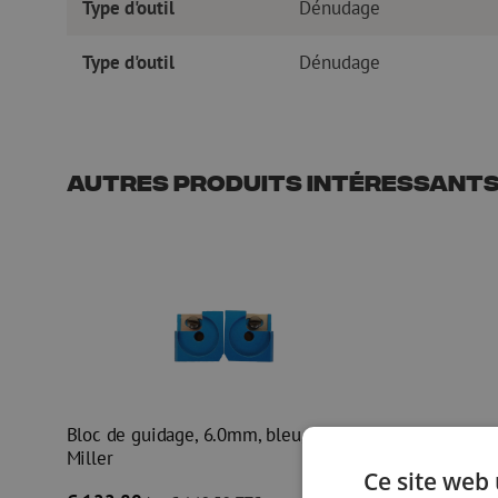
Type d'outil
Dénudage
Type d'outil
Dénudage
Autres produits intéressant
Bloc de guidage, 6.0mm, bleu, Ripley
Bloc de gu
Miller
Ripley Mil
Ce site web 