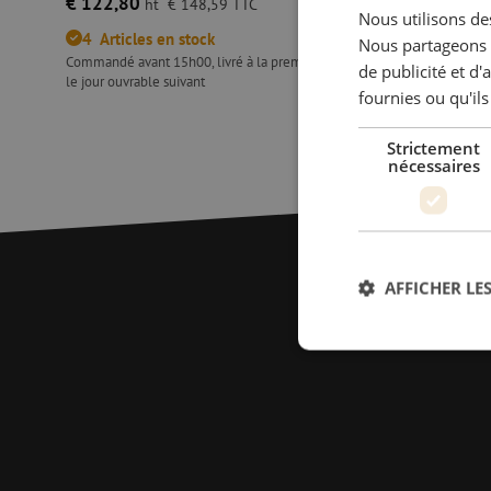
€ 122,80
€ 110,85
ht
€ 148,59
TTC
Nous utilisons des
4
Articles en stock
3
Article
Nous partageons é
Commandé avant 15h00, livré à la première heure
Commandé ava
de publicité et d
le jour ouvrable suivant
le jour ouvrab
fournies ou qu'ils
Bloc de guidage, 6.0mm, bleu, Ripley Miller
Bloc de gu
Strictement
nécessaires
AFFICHER LES
Str
Les cookies stricteme
la gestion des compte