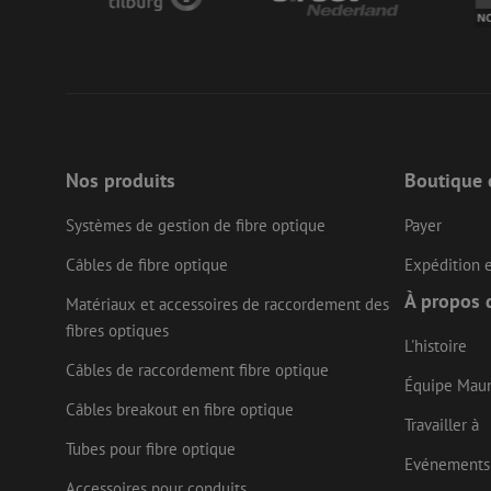
__cf_bm
CookieScriptConse
Nos produits
Boutique 
Systèmes de gestion de fibre optique
Payer
Câbles de fibre optique
Expédition e
Nom
Fournisseu
À propos 
Nom
Nom
Matériaux et accessoires de raccordement des
zsce4753e68f69b42
/ Domaine
Fourn
Nom
Doma
fibres optiques
fp_user_id
zps-tgr-dts
zft-
.maunt.be
L'histoire
sdc
IDE
Goog
Câbles de raccordement fibre optique
drscc
.doub
Équipe Mau
Câbles breakout en fibre optique
bcookie
Micr
Travailler à
uesign
Corp
Tubes pour fibre optique
.link
Evénements
lidc
Micr
Accessoires pour conduits