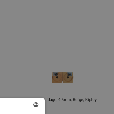
, Ripley
Bloc de guidage, 4.5mm, Beige, Ripley
Miller