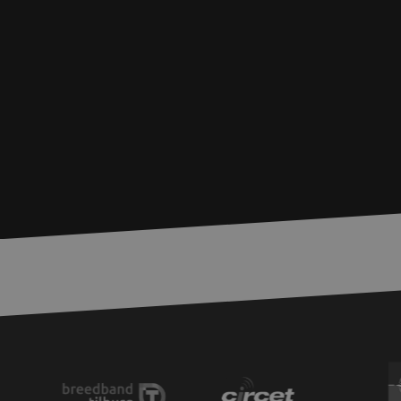
Nom
PHPSESSID
zfccn
zfccn
li_gc
LS_CSRF_TOKEN
LS_CSRF_TOKEN