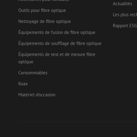
Actualités
Corp
_ga_472Z6CMDDV
.link
Outils pour fibre optique
Les plus rec
_gcl_au
Goog
_ga
Nettoyage de fibre optique
.mau
Rapport ESG
Équipements de fusion de fibre optique
test_cookie
Goog
.doub
Équipements de soufflage de fibre optique
_fbp
Meta
Inc.
Équipements de test et de mesure fibre
.mau
optique
Consommables
Koax
Matériel d'occasion