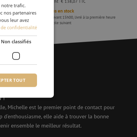
€ 114,11
ht
€ 138,07
TTC
notre trafic.
DUTCH
3
Articles en stock
ec nos partenaires
FRENCH
emière heure
Commandé avant 15h00, livré à la première heure
vous leur avez
le jour ouvrable suivant
 de confidentialité
Ripley Miller
Bloc de guidage, 4.5mm, Beige, Ripley Miller
Non classifiés
ions ?
EPTER TOUT
r !
elle, Michelle est le premier point de contact pour
fiés
p d'enthousiasme, elle aide à trouver la bonne
 des utilisateurs et
enir ensemble le meilleur résultat.
aires.