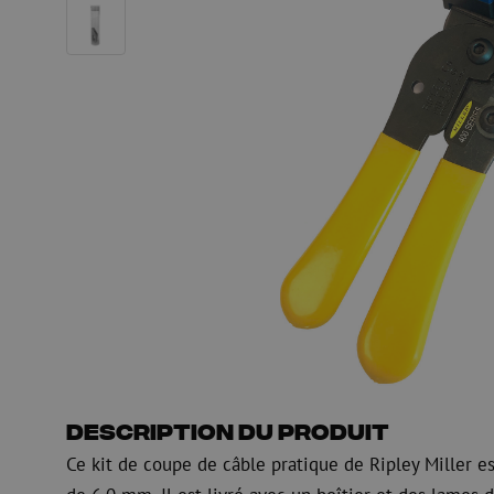
HDPE
Manchon de fusion en
Multiducts
Manchons & connecte
PE
Avertissement
Équipements de soufflage de
Équipements de test
fibre optique
mesure fibre optiqu
PicoFlow Rapid
Test
Nanoflow Rapid
Mesure
MultiFlow Rapid
Inspection
MiniFlow Rapid
OTDR
Description du produit
Ce kit de coupe de câble pratique de Ripley Miller 