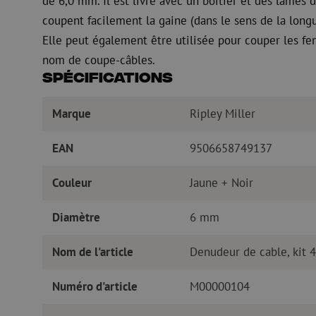
de 6,0 mm. Il est livré avec un boîtier et des lames
coupent facilement la gaine (dans le sens de la long
Elle peut également être utilisée pour couper les fe
nom de coupe-câbles.
Spécifications
Marque
Ripley Miller
EAN
9506658749137
Couleur
Jaune + Noir
Diamètre
6 mm
Nom de l'article
Denudeur de cable, kit 4
Numéro d'article
M00000104