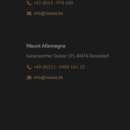
+32 (0)15 - 970 100
tics om de
info@maunt.be
rmatie uit over hoe
rsal Analytics -
ertenties die de
emeen gebruikte
e bezocht.
 gebruikt om unieke
rig gegenereerd
an Google) om te
nomen in elk
ersteunt.
m bezoekers-,
or de
 te leveren, zoals
Maunt Allemagne
Kaiserwerther Strasse 135, 40474 Düsseldorf
+49 (0)211 - 5405 161 25
info@maunt.de