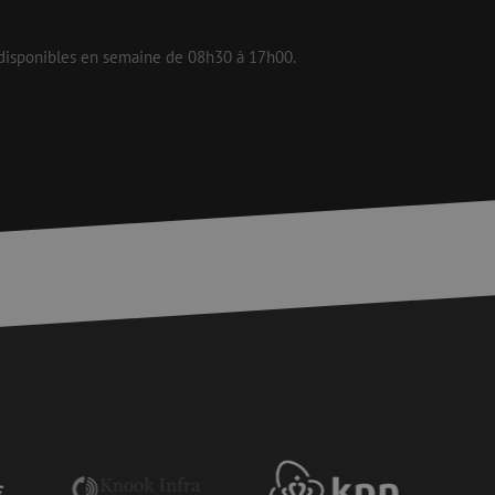
is van de PHP-taal.
 disponibles en semaine de 08h30 à 17h00.
einden die wordt
ies te onderhouden.
egenereerd
iek zijn voor de
uden van een
pagina's.
or een veilige
et verbeteren van
r het voorkomen
llen.
or een veilige
et verbeteren van
r het voorkomen
llen.
op te slaan voor
e doeleinden
Request Forgery
rvoor dat
 een website worden
s ingelogd, het
Request Forgery