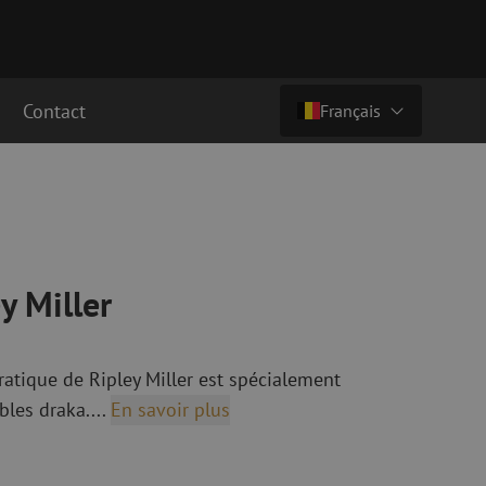
Contact
Français
€ 189,00
ht (€ 228,69 ttc)
Pays/langue
cordement fibre
Câbles breakout en fibre optique
Câbles breakout singlemode
Nederlands (NL)
cordement singlemode
cordement multimode
Nederlands (BE)
y Miller
English
cordement multimode
Français
ratique de Ripley Miller est spécialement
Deutsch
les draka....
En savoir plus
fibre optique
Équipements de fusion de fibre
optique
ec