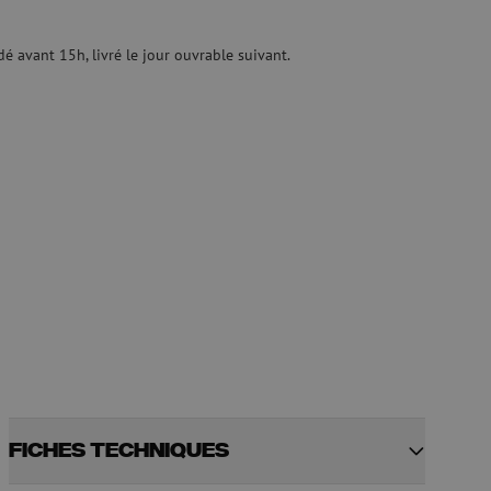
quide
Fusionneuse
e nettoyage
Accessoires pour fusionneuse
age
Cleavers
 avant 15h, livré le jour ouvrable suivant.
Équipements de fusion spécialisés
Matériel d'occasion
tre les surtensions
Matériel d'occasion
ux
oaxiaux
ax
Fiches techniques