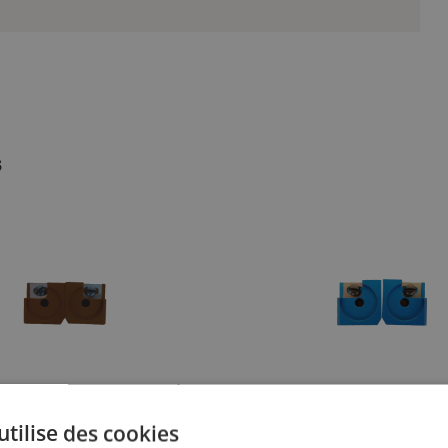
s
idage, 5.0mm, brun foncé,
Bloc de guidage, 2,5mm, bleu
ler
Miller
utilise des cookies