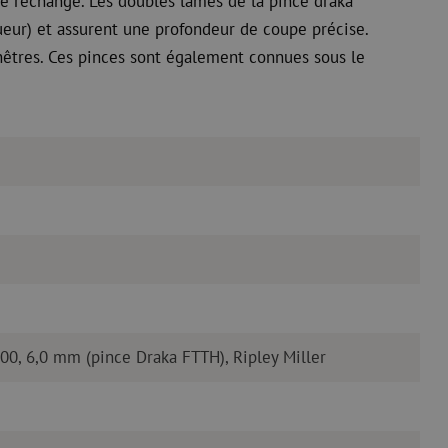
 de rechange. Les doubles lames de la pince draka
ueur) et assurent une profondeur de coupe précise.
nêtres. Ces pinces sont également connues sous le
00, 6,0 mm (pince Draka FTTH), Ripley Miller