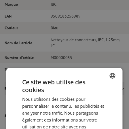
Marque
IBC
EAN
9509183256989
Couleur
Bleu
Nettoyeur de connecteurs, IBC, 1.25mm,
Nom de l'article
LC
Numéro d'article
M00000055
Type de produit
Nettoyage à sec
Ce site web utilise des
cookies
Fiches techniques
DUTCH
Nous utilisons des cookies pour
FRENCH
personnaliser le contenu, les publicités et
analyser notre trafic. Nous partageons
Autres produits intéressants
également des informations sur votre
utilisation de notre site avec nos