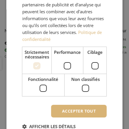
partenaires de publicité et d'analyse qui
peuvent les combiner avec d'autres
informations que vous leur avez fournies
ou qu'ils ont collectées lors de votre
Nettoyeur de connecteurs, IBC, M-16
Nettoyeur 
utilisation de leurs services.
Politique de
confidentialité
€ 85,85
ht
€ 74,99
ht
€ 90,74
TTC
17
pièces
E
7
pièces
En stock
Strictement
Performance
Ciblage
Commandé avant
nécessaires
Commandé avant 15h, livré le jour ouvrable suivant.
suivant
Nettoyeur de connecteurs, IBC, M-16
Nettoyeur 
Fonctionnalité
Non classifiés
ACCEPTER TOUT
AFFICHER LES DÉTAILS