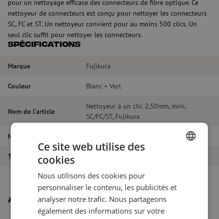
pour un nettoyage efficace des connecteurs de fibre optique. Ce
nettoyeur de connecteurs est conçu pour nettoyer les connecteurs
SC, FC et ST. Un nettoyeur convient pour au moins 500 clics. Un
seul clic suffit pour nettoyer les connecteurs.
Spécifications
Marque
Fujikura
Couleur
Blanc + Vert
Nettoyeur à un clic 2,50mm, mini,
Nom de l'article
SC/FC/ST, Fujikura
Numéro d'article
M00001560
Ce site web utilise des
Type de produit
Nettoyage à sec
cookies
DUTCH
Nous utilisons des cookies pour
FRENCH
personnaliser le contenu, les publicités et
analyser notre trafic. Nous partageons
Autres produits intéressants
également des informations sur votre