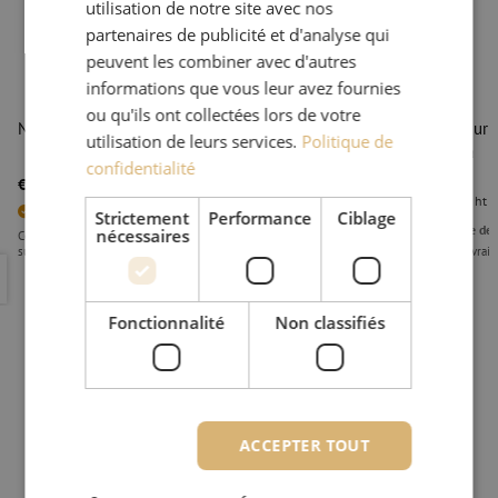
utilisation de notre site avec nos
partenaires de publicité et d'analyse qui
peuvent les combiner avec d'autres
informations que vous leur avez fournies
ou qu'ils ont collectées lors de votre
Nettoyeur de connecteurs, 2x1.25mm, SN, Fujikura
Nettoyeur e
utilisation de leurs services.
Politique de
Fujikura
confidentialité
€ 89,11
ht
€ 107,82
TTC
€ 81,51
ht
2
Articles en stock
Strictement
Performance
Ciblage
En rupture de 
nécessaires
Commandé avant 15h00, livré à la première heure le jour ouvrable
suivant
Délai de livrai
Nettoyeur de connecteurs, 2x1.25mm, SN, Fujikura
Nettoyeur 
Fonctionnalité
Non classifiés
ACCEPTER TOUT