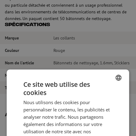
ou particule détachée et conviennent à un usage professionnel
dans les environnements de télécommunications et de centres de
données. Un paquet contient 50 bâtonnets de nettoyage.
Spécifications
Marque
Les collants
Couleur
Rouge
Nom de l'article
Bâtonnets de nettoyage, 1.6mm, Sticklers
Numéro d'article
M00004602
Ce site web utilise des
Type de produit
Nettoyage à sec
cookies
DUTCH
Nous utilisons des cookies pour
FRENCH
personnaliser le contenu, les publicités et
Autres produits intéressants
analyser notre trafic. Nous partageons
également des informations sur votre
utilisation de notre site avec nos