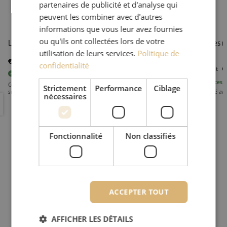
partenaires de publicité et d'analyse qui
peuvent les combiner avec d'autres
informations que vous leur avez fournies
ou qu'ils ont collectées lors de votre
Liquide de nettoyage, 85ml, Sticklers
Lingettes n
utilisation de leurs services.
Politique de
€ 16,74
ht
€ 20,26
TTC
confidentialité
€ 8,49
ht
€
41
pièces
En stock
70
pièces
E
Commandé avant 15h00, livré à la première heure le jour ouvrable
Strictement
Performance
Ciblage
suivant
Commandé avant 
nécessaires
Liquide de nettoyage, 85ml, Sticklers
Lingettes n
Fonctionnalité
Non classifiés
ACCEPTER TOUT
AFFICHER LES DÉTAILS