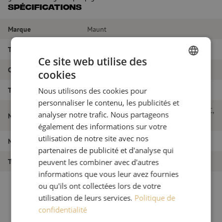
Spécifications
Marque
Maunt
Type de fibre
Singlemode
Ce site web utilise des
Couleur
Blanc
cookies
DUTCH
Type de connecteur
SC/PC
Nous utilisons des cookies pour
FRENCH
personnaliser le contenu, les publicités et
Set de queue de cochon 12pcs, SM, SC/PC,
analyser notre trafic. Nous partageons
Nom de l'article
blanc, 2m
également des informations sur votre
utilisation de notre site avec nos
Numéro d'article
M00000235
partenaires de publicité et d'analyse qui
Type de produit
Pigtails
peuvent les combiner avec d'autres
informations que vous leur avez fournies
ou qu'ils ont collectées lors de votre
utilisation de leurs services.
Politique de
confidentialité