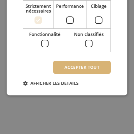
Strictement
Performance
Ciblage
nécessaires
Fonctionnalité
Non classifiés
ACCEPTER TOUT
AFFICHER LES DÉTAILS
Strictement nécessaires
Performance
Ciblage
Fonctionnalité
Non classifiés
Les cookies strictement nécessaires habilitent des
fonctionnalités de base du site web telles que la