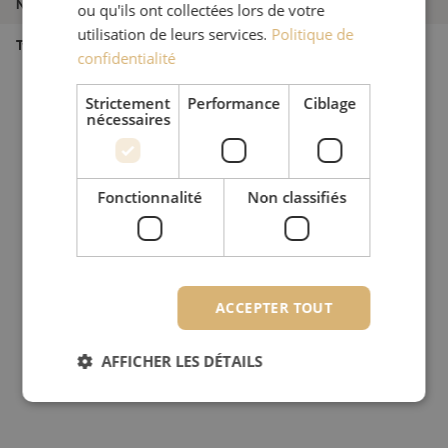
Numéro d'article
M00003512
ou qu'ils ont collectées lors de votre
utilisation de leurs services.
Politique de
Type de produit
Lasbeschermers
confidentialité
Strictement
Performance
Ciblage
nécessaires
Fonctionnalité
Non classifiés
ACCEPTER TOUT
AFFICHER LES DÉTAILS
Strictement nécessaires
Performance