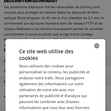
Description du produit
Ces protections d'épissure thermo-rétractables de Corning sont
conçues pour protéger de manière fiable les épissures de fibre
optique. D'une longueur de 45 mm et d'un diamètre de 2,5 mm, ils
conviennent aux épissures standard dans les réseaux FTTH et les
réseaux fédérateurs. Le manchon transparent permet de surveiller
correctement la soudure, tandis que la tige d'acier protège
fermement la fibre. Emballés par 25 pièces pour une utilisation
efficace sur le terrain.
Spécifications
Ce site web utilise des
cookies
DUTCH
Marque
Corning
Nous utilisons des cookies pour
FRENCH
Couleur
Argent
personnaliser le contenu, les publicités et
analyser notre trafic. Nous partageons
Lasbeschermer
Rétrécissement
également des informations sur votre
utilisation de notre site avec nos
Les protections d'épissure thermo-
partenaires de publicité et d'analyse qui
Nom de l'article
rétractables, 45x2.5mm, sachet 25pcs,
peuvent les combiner avec d'autres
Corning
informations que vous leur avez fournies