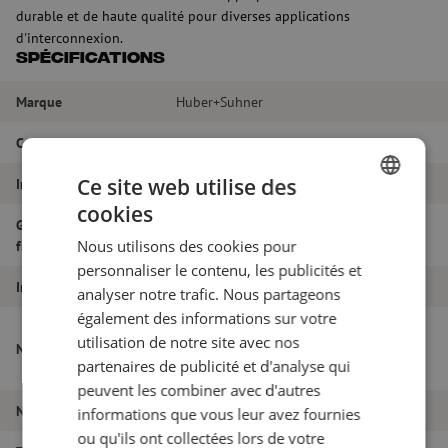
durable et de haute qualité pour diverses applications
d'interconnexion.
Spécifications
Marque
Huber+Suhner
Couleur
Argent
Ce site web utilise des
Impédance
50 Ω
cookies
DUTCH
Gamme de
11 GHz
Nous utilisons des cookies pour
fréquences
FRENCH
personnaliser le contenu, les publicités et
Interface
Fiche TNC (mâle)
analyser notre trafic. Nous partageons
également des informations sur votre
Adaptateur, 50 Ohm, TNC/mâle-
utilisation de notre site avec nos
Nom de l'article
SMA/femelle, Huber+Suhner (33_TNC-
partenaires de publicité et d'analyse qui
SMA-50-1/1_UE)
peuvent les combiner avec d'autres
Numéro d'article
M6000214
informations que vous leur avez fournies
ou qu'ils ont collectées lors de votre