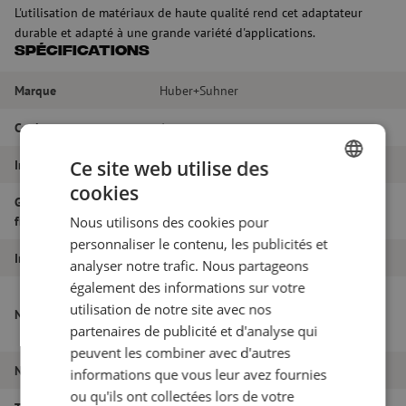
L'utilisation de matériaux de haute qualité rend cet adaptateur
durable et adapté à une grande variété d'applications.
Spécifications
Marque
Huber+Suhner
Couleur
Argent
Ce site web utilise des
Impédance
50 Ω
cookies
DUTCH
Gamme de
11 GHz
fréquences
Nous utilisons des cookies pour
FRENCH
personnaliser le contenu, les publicités et
Interface
Prise TNC (femelle)
analyser notre trafic. Nous partageons
également des informations sur votre
Adaptateur, 50 Ohm, TNC/femelle-
utilisation de notre site avec nos
Nom de l'article
TNC/femelle, Huber+Suhner (31_TNC-50-
partenaires de publicité et d'analyse qui
0-1/133_NE)
peuvent les combiner avec d'autres
Numéro d'article
M6000206
informations que vous leur avez fournies
ou qu'ils ont collectées lors de votre