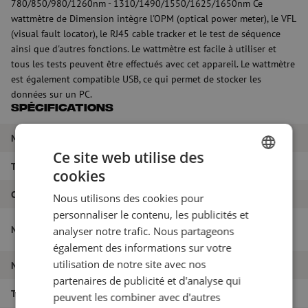
780/850/980/1260nm - 1310/1490/1550/1625/1650nm Ce
wattmètre de Dimension intègre l'OPM (optical power meter), le VFL
(visual fault locator), le RJ45 cable tracker et le test de séquence
ainsi que d'autres fonctions. Le wattmètre est facile à utiliser et
tous les tests peuvent être effectués avec cet appareil. Le wattmètre
est également compatible USB, ce qui permet de stocker les
données sur un PC.
Spécifications
Marque
Technologie des dimensions
Ce site web utilise des
Type de fibre
Singlemode + Multimode
cookies
DUTCH
Couleur
Bleu
Nous utilisons des cookies pour
FRENCH
personnaliser le contenu, les publicités et
Powermeter, MM/SM, +6dBm à -70dBm,
Nom de l'article
analyser notre trafic. Nous partageons
1.25/2.5, Dimension
également des informations sur votre
utilisation de notre site avec nos
Numéro d'article
M10000496
partenaires de publicité et d'analyse qui
Type de produit
Powermeter
peuvent les combiner avec d'autres