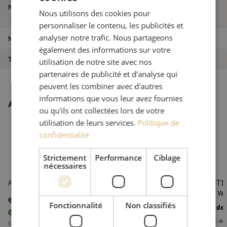
Nom de l'article
(29/28dB) - 1310/1550nm (39/37.5dB),
Nous utilisons des cookies pour
FRENCH
SC/APC, Anritsu
personnaliser le contenu, les publicités et
analyser notre trafic. Nous partageons
Numéro d'article
M10000161
également des informations sur votre
Type de produit
OTDR
utilisation de notre site avec nos
partenaires de publicité et d'analyse qui
peuvent les combiner avec d'autres
informations que vous leur avez fournies
Autres produits intéressants
ou qu'ils ont collectées lors de votre
utilisation de leurs services.
Politique de
confidentialité
Strictement
Performance
Ciblage
nécessaires
Adaptateur, SC/APC, Anritsu
OTDR MT100
SC/APC, Wif
€ 92,37
ht
€ 111,77
TTC
Fonctionnalité
Non classifiés
Prix sur d
6
pièces
En stock
En rupture de 
Commandé avant 15h00, livré à la première heure le jour ouvrable