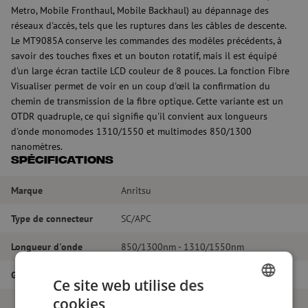
Metro, Mobile Fronthaul, Mobile Backhaul) au dépannage des
réseaux d'accès, tels que les ruptures dans les câbles de descente.
Le MT9085A conserve les commandes des modèles précédents, à
savoir des touches fixes et un bouton rotatif, mais il est équipé
d'un large écran tactile LCD couleur de 8 pouces. La fonction Fibre
Visualiser permet de voir en un coup d'œil la confirmation du
chemin de transmission de la fibre optique. Cette variante est un
OTDR quadruple, ce qui signifie qu'il convient aux longueurs
d'onde monomodes 1310/1550 et multimodes 850/1300
nanomètres.
Spécifications
Marque
Anritsu
Type de connecteur
SC/APC
Longueur d'onde
850/1300nm - 1310/1550nm
Gamme dynamique
29/28dB - 39/37,5dB
Ce site web utilise des
cookies
OTDR MT9085A, MM/SM, 850/1300nm
DUTCH