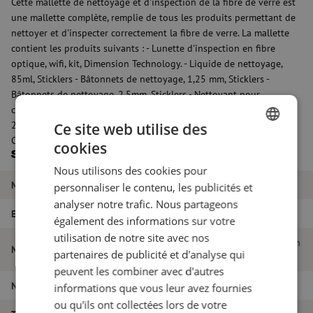
Cette mallette de nettoyage et d'inspection de la fibre de verre est
une mallette complète, remplie de tous les produits permettant de
nettoyer et d'inspecter correctement la fibre de verre. La mallette
contient les produits suivants : - Lunette d'inspection en fibre
optique, wifi, kit, Dimension Technology. - Liquide de nettoyage,
85ml, Sticklers - Bâtonnets de nettoyage, 1,25 mm, Sticklers -
Bâtonnets de nettoyage, 2.5mm, Sticklers - Nettoyant pour
connecteurs, IBC, 1.25mm, LC - Nettoyant pour connecteurs, IBC,
2.50mm, SC, FC, ST - Nettoyeur de connecteurs, Cletop-S Reel
Ce site web utilise des
Cleaner, SC, LC, FC, ST, MPO/MTP (femelle)
cookies
DUTCH
Spécifications
Nous utilisons des cookies pour
FRENCH
Marque
Maunt
personnaliser le contenu, les publicités et
analyser notre trafic. Nous partageons
EAN
9506593398414
également des informations sur votre
utilisation de notre site avec nos
Cas complet de nettoyage et d'inspection
Nom de l'article
partenaires de publicité et d'analyse qui
des fibres de verre
peuvent les combiner avec d'autres
Numéro d'article
M00000833
informations que vous leur avez fournies
ou qu'ils ont collectées lors de votre