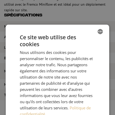
utilisé avec le Fremco Miniflow et est idéal pour un déploiement
rapide sur site.
Spécifications
Marque
Fremco
Ce site web utilise des
Adapté à (dispositif)
MiniFlow
cookies
DUTCH
L/min
1000l/min
Nous utilisons des cookies pour
FRENCH
Barre
15 bar
personnaliser le contenu, les publicités et
analyser notre trafic. Nous partageons
Compresseur Rotair VRK Fibra Plus,
également des informations sur votre
Nom de l'article
essence, à vis, 15 bar, 1000 l/min, Fremco
utilisation de notre site avec nos
partenaires de publicité et d'analyse qui
Numéro d'article
M10000498
peuvent les combiner avec d'autres
Type de produit
Compresseurs
informations que vous leur avez fournies
ou qu'ils ont collectées lors de votre
utilisation de leurs services.
Politique de
confidentialité