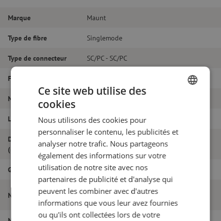
Marque
Maunt
Type de fibre
Singlemode
Type de connecteur
SC/PC - SC/PC
Fibretype
G.657A1
Ce site web utilise des
Nombre de fibres
Simplex
cookies
DUTCH
Longueur
23m
Nous utilisons des cookies pour
FRENCH
personnaliser le contenu, les publicités et
Diamètre extérieur
analyser notre trafic. Nous partageons
1.8
(mm)
également des informations sur votre
utilisation de notre site avec nos
Grade
B
partenaires de publicité et d'analyse qui
Jarretière optique simplex SM, SC/PC-
peuvent les combiner avec d'autres
Nom de l'article
SC/PC, 1.8mm, 23m
informations que vous leur avez fournies
ou qu'ils ont collectées lors de votre
Numéro d'article
M20000344