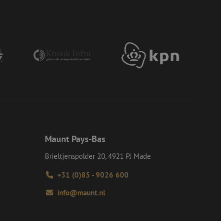
et verbeteren van
r het voorkomen
llen.
or een veilige
et verbeteren van
r het voorkomen
llen.
op te slaan voor
e doeleinden
Request Forgery
rvoor dat
 een website worden
s ingelogd, het
Request Forgery
Maunt Pays-Bas
rvoor dat
 een website worden
Brieltjenspolder 20, 4921 PJ Made
s ingelogd, het
+31 (0)85 - 9026 600
d te maken tussen
ite, om geldige
k van hun website.
info@maunt.nl
Script.com-service
 onthouden. De