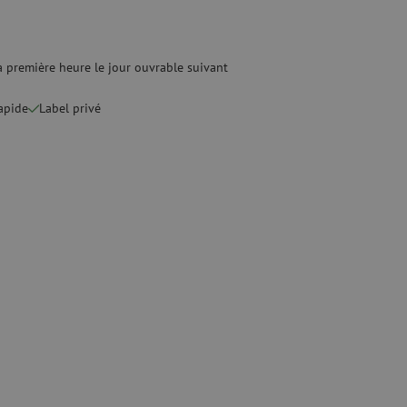
quide
Fusionneuse
e nettoyage
Accessoires pour fusionneuse
age
Cleavers
Équipements de fusion spécialisés
 première heure le jour ouvrable suivant
rapide
Label privé
Matériel d'occasion
tre les surtensions
Matériel d'occasion
ux
oaxiaux
ax