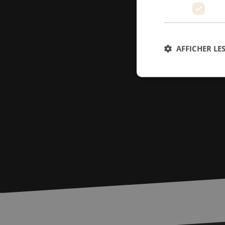
AFFICHER LES
Str
Les cookies stricteme
la gestion des compte
Nom
PHPSESSID
zfccn