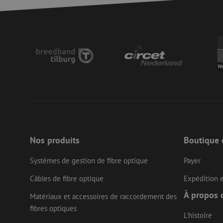
zfccn
li_gc
LS_CSRF_TOKEN
LS_CSRF_TOKEN
Nos produits
Boutique 
Systèmes de gestion de fibre optique
Payer
Câbles de fibre optique
Expédition e
__cf_bm
À propos 
Matériaux et accessoires de raccordement des
fibres optiques
CookieScriptConse
L'histoire