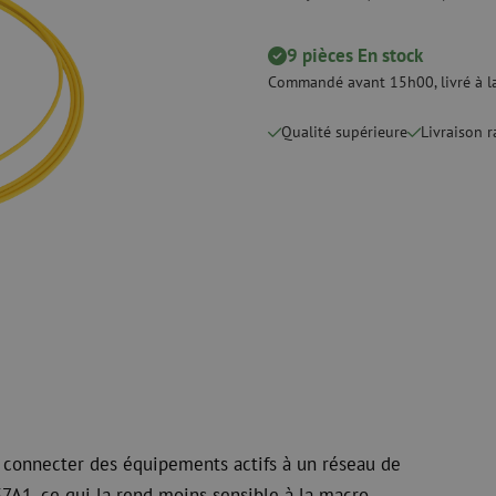
 ligne
Pinces coupantes
Nettoyage à li
urs
Pinces à sertir
Accessoires d
Outils de coupe
9 pièces En stock
Kits de nettoy
Commandé avant 15h00, livré à la
 et de
Consommables
Qualité supérieure
Koax
Livraison 
e
Matériel de fixation
Protection con
Colliers de serrage
Câbles coaxia
Ruban adhésif
Connecteurs c
Autres consommables
Outils pour co
 connecter des équipements actifs à un réseau de
7A1, ce qui la rend moins sensible à la macro-