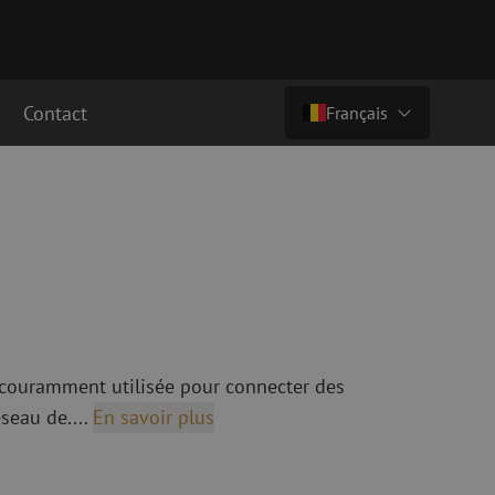
Contact
Français
€ 4,20
ht (€ 5,08 ttc)
Pays/langue
cordement fibre
Câbles breakout en fibre optique
Câbles breakout singlemode
Nederlands (NL)
cordement singlemode
cordement multimode
Nederlands (BE)
English
cordement multimode
Français
t couramment utilisée pour connecter des
Deutsch
seau de....
En savoir plus
fibre optique
Équipements de fusion de fibre
optique
ec