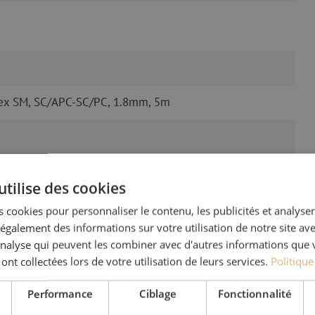
lex SM, SC/APC-SC/PC, 1.8mm, 5m
utilise des cookies
 cookies pour personnaliser le contenu, les publicités et analyser 
galement des informations sur votre utilisation de notre site av
'analyse qui peuvent les combiner avec d'autres informations que 
 ont collectées lors de votre utilisation de leurs services.
Politique
Des quest
Performance
Ciblage
Fonctionnalité
Michelle t’aide avec plaisi