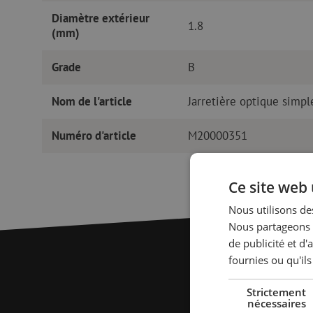
Diamètre extérieur
1.8
(mm)
Grade
B
Nom de l'article
Jarretière optique simp
Numéro d'article
M20000351
Ce site web 
Nous utilisons des
Nous partageons é
de publicité et d
fournies ou qu'ils
Strictement
nécessaires