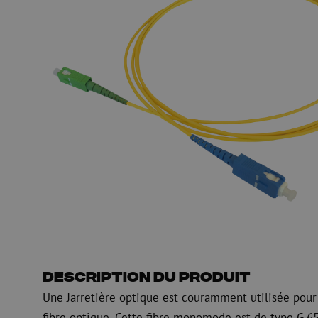
HDPE
Manchon de fusion en
Multiducts
Manchons & connecte
PE
Avertissement
Équipements de soufflage de
Équipements de test
fibre optique
mesure fibre optiqu
PicoFlow Rapid
Test
Nanoflow Rapid
Mesure
MultiFlow Rapid
Inspection
MiniFlow Rapid
OTDR
Description du produit
Une Jarretière optique est couramment utilisée pour
fibre optique. Cette fibre monomode est de type G.65