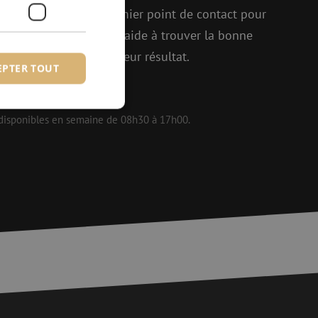
elle, Michelle est le premier point de contact pour
p d'enthousiasme, elle aide à trouver la bonne
enir ensemble le meilleur résultat.
EPTER TOUT
 disponibles en semaine de 08h30 à 17h00.
fiés
 des utilisateurs et
aires.
is van de PHP-taal.
einden die wordt
ies te onderhouden.
egenereerd
iek zijn voor de
uden van een
pagina's.
or een veilige