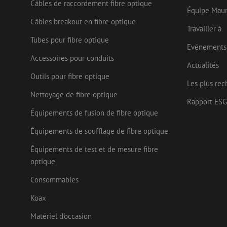
Câbles de raccordement fibre optique
Équipe Mau
Câbles breakout en fibre optique
Travailler à
Tubes pour fibre optique
Nom
Evénements
Fournisseu
Nom
Nom
zsce4753e68f69b42
Accessoires pour conduits
/ Domaine
Fourn
Nom
Actualités
Doma
fp_user_id
zps-tgr-dts
zft-
.maunt.be
Outils pour fibre optique
sdc
IDE
Goog
Les plus rec
drscc
.doub
Nettoyage de fibre optique
Rapport ESG
bcookie
Micr
Équipements de fusion de fibre optique
uesign
Corp
.link
Équipements de soufflage de fibre optique
lidc
Micr
Corp
Équipements de test et de mesure fibre
_ga_472Z6CMDDV
.link
optique
_gcl_au
Goog
_ga
.mau
Consommables
Koax
test_cookie
Goog
.doub
Matériel d'occasion
_fbp
Meta