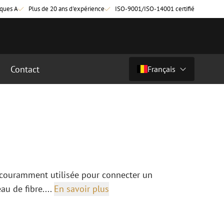
ques A
Plus de 20 ans d'expérience
ISO-9001/ISO-14001 certifié
Contact
Français
€ 5,18
ht (€ 6,27 ttc)
Pays/langue
cordement fibre
Câbles breakout en fibre optique
Câbles breakout singlemode
Nederlands (NL)
cordement singlemode
cordement multimode
Nederlands (BE)
English
cordement multimode
t couramment utilisée pour connecter un
Français
au de fibre....
En savoir plus
Deutsch
fibre optique
Équipements de fusion de fibre