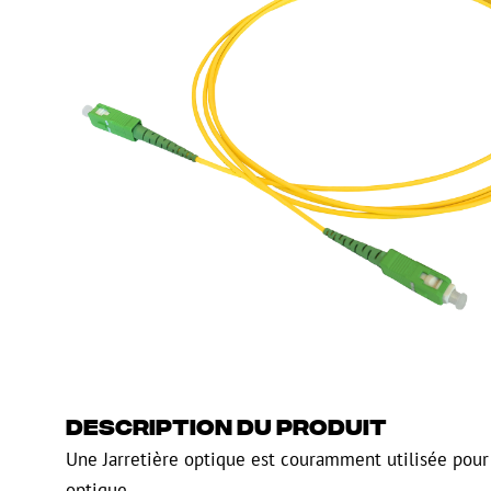
Gaine de guidage
Regard de visite
HDPE
Manchon de fusion en
Multiducts
Manchons & connecte
PE
Avertissement
Équipements de soufflage de
Équipements de test
fibre optique
mesure fibre optiqu
PicoFlow Rapid
Test
Nanoflow Rapid
Mesure
MultiFlow Rapid
Inspection
MiniFlow Rapid
OTDR
Description du produit
Une Jarretière optique est couramment utilisée pour
optique.