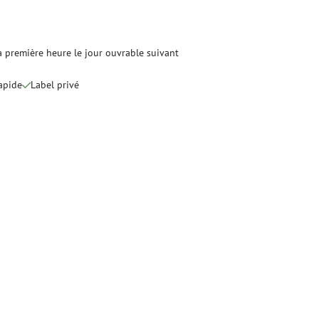
optique
ec
quide
Fusionneuse
e nettoyage
Accessoires pour fusionneuse
 première heure le jour ouvrable suivant
age
Cleavers
Équipements de fusion spécialisés
rapide
Label privé
Matériel d'occasion
tre les surtensions
Matériel d'occasion
ux
oaxiaux
ax