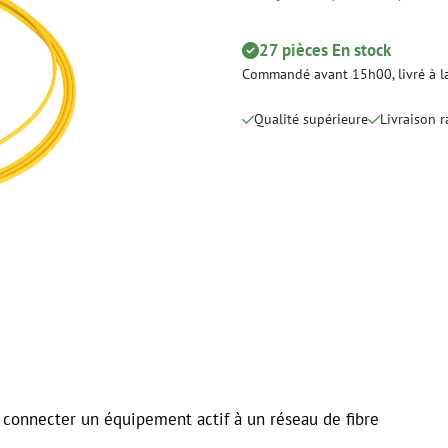
Dénudage
Nettoyage à s
 ligne
Pinces coupantes
Nettoyage à li
27 pièces En stock
urs
Pinces à sertir
Accessoires d
Commandé avant 15h00, livré à la
Outils de coupe
Kits de nettoy
Qualité supérieure
Livraison 
 et de
Consommables
Koax
e
Matériel de fixation
Protection con
Colliers de serrage
Câbles coaxia
Ruban adhésif
Connecteurs c
Autres consommables
Outils pour co
 connecter un équipement actif à un réseau de fibre