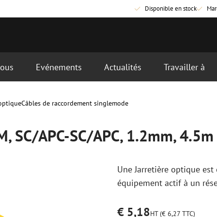
Disponible en stock
Mar
nous
Evénements
Actualités
Travailler à
C, 1.2mm, 4.5m
ière heure le jour ouvrable suivant
optique
Câbles de raccordement singlemode
que
Matériel de raccordement fibre
Câbles de rac
optique
optique
 SM, SC/APC-SC/APC, 1.2mm, 4.5m
Pigtails
Câbles de rac
Adaptateurs
Câbles de rac
es
Matériel de soudure
OM3
Accessoires de soudure
Câbles de rac
Une Jarretière optique es
OM4
équipement actif à un rése
Simplex
€ 5,18
nduits
Outils pour fibre optique
Nettoyage de 
HT (€ 6,27 TTC)