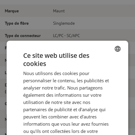
Marque
Maunt
Type de fibre
Singlemode
Type de connecteur
LC/PC - SC/APC
Fibretype
G.657A1
Ce site web utilise des
Nombre de fibres
Simplex
cookies
DUTCH
Longueur
12m
Nous utilisons des cookies pour
FRENCH
personnaliser le contenu, les publicités et
Diamètre extérieur
analyser notre trafic. Nous partageons
1.6
(mm)
également des informations sur votre
utilisation de notre site avec nos
Grade
B
partenaires de publicité et d'analyse qui
Jarretière optique simplex SM, LC/PC-
peuvent les combiner avec d'autres
Nom de l'article
SC/APC, 1.6mm, 12m
informations que vous leur avez fournies
ou qu'ils ont collectées lors de votre
Numéro d'article
M20000694