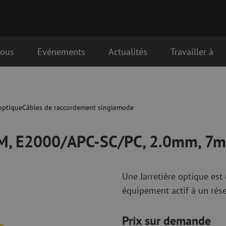
nous
Evénements
Actualités
Travailler à
C/PC, 2.0mm, 7m
que
Matériel de raccordement fibre
Câbles de rac
optique
optique
optique
Câbles de raccordement singlemode
Pigtails
Câbles de rac
Adaptateurs
Câbles de rac
 SM, E2000/APC-SC/PC, 2.0mm, 7m
es
Matériel de soudure
OM3
Accessoires de soudure
Câbles de rac
OM4
Une Jarretière optique es
Simplex
équipement actif à un rése
nduits
Outils pour fibre optique
Nettoyage de 
Dénudage
Nettoyage à s
Prix sur demande