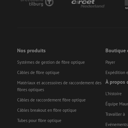
zfccn
li_gc
LS_CSRF_TOKEN
Nos produits
Boutique 
Systèmes de gestion de fibre optique
Payer
LS_CSRF_TOKEN
Câbles de fibre optique
Expédition e
À propos 
Matériaux et accessoires de raccordement des
__cf_bm
fibres optiques
L'histoire
Câbles de raccordement fibre optique
Équipe Mau
CookieScriptConse
Câbles breakout en fibre optique
Travailler à
Tubes pour fibre optique
Evénements