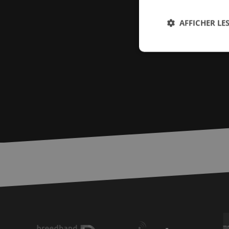
AFFICHER LES
Str
Les cookies stricteme
la gestion des compte
Nom
PHPSESSID
zfccn