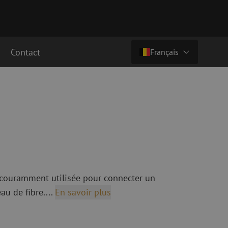
Contact
Français
Prix sur demande
Pays/langue
cordement fibre
Câbles breakout en fibre optique
Câbles breakout singlemode
Nederlands (NL)
cordement singlemode
cordement multimode
Nederlands (BE)
English
cordement multimode
Français
t couramment utilisée pour connecter un
Deutsch
au de fibre....
En savoir plus
fibre optique
Équipements de fusion de fibre
optique
ec