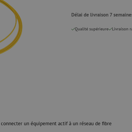
 ligne
Pinces coupantes
Nettoyage à li
urs
Pinces à sertir
Accessoires d
Outils de coupe
Délai de livraison 7 semaine
Kits de nettoy
Qualité supérieure
Livraison 
 et de
Consommables
Koax
e
Matériel de fixation
Protection con
Colliers de serrage
Câbles coaxia
Ruban adhésif
Connecteurs c
Autres consommables
Outils pour co
 connecter un équipement actif à un réseau de fibre