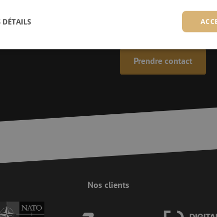
+32 (0)15 - 970 100
 DÉTAILS
ACC
Les spécialistes de Maunt sont
Prendre contact
ictement nécessaires
Performance
Ciblage
Fonctionnalité
Non classi
nt nécessaires habilitent des fonctionnalités de base du site web telles que la connexion
s. Le site web ne peut pas être utilisé correctement sans les cookies strictement nécess
Fournisseur /
Expiration
Description
Domaine
Session
Cookie gegenereerd door applicaties op bas
PHP.net
Dit is een identificator voor algemene doel
www.maunt.be
gebruikt om variabelen van gebruikerssess
Het is normaal gesproken een willekeurig g
nummer, hoe het wordt gebruikt, kan specif
site, maar een goed voorbeeld is het beho
ingelogde status voor een gebruiker tussen 
Nos clients
Session
Deze cookie wordt gebruikt om te zorgen vo
Zoho
indiening van formulieren op de website, h
pagesense-
de veiligheid en de gebruikerservaring doo
collect.zoho.eu
van CSRF (Cross-Site Request Forgery) aanva