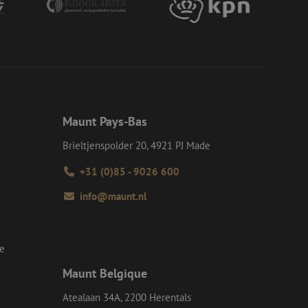
or een veilige
et verbeteren van
r het voorkomen
llen.
op te slaan voor
e doeleinden
Request Forgery
rvoor dat
 een website worden
Maunt Pays-Bas
s ingelogd, het
Brieltjenspolder 20, 4921 PJ Made
Request Forgery
rvoor dat
+31 (0)85 - 9026 600
 een website worden
s ingelogd, het
info@maunt.nl
d te maken tussen
ite, om geldige
k van hun website.
se
Script.com-service
 onthouden. De
Maunt Belgique
odzakelijk om
Atealaan 34A, 2200 Herentals