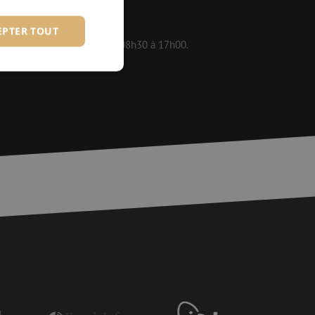
EPTER TOUT
 disponibles en semaine de 08h30 à 17h00.
fiés
 des utilisateurs et
aires.
is van de PHP-taal.
einden die wordt
ies te onderhouden.
egenereerd
iek zijn voor de
uden van een
pagina's.
or een veilige
et verbeteren van
r het voorkomen
llen.