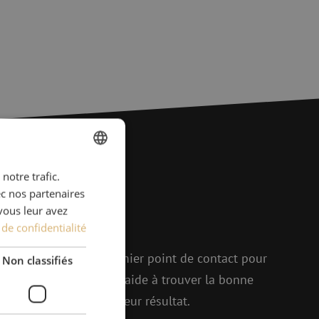
notre trafic.
DUTCH
ions ?
ec nos partenaires
FRENCH
vous leur avez
 de confidentialité
r !
elle, Michelle est le premier point de contact pour
Non classifiés
p d'enthousiasme, elle aide à trouver la bonne
enir ensemble le meilleur résultat.