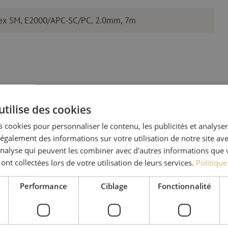
plex SM, E2000/APC-SC/PC, 2.0mm, 7m
utilise des cookies
 cookies pour personnaliser le contenu, les publicités et analyser 
Des quest
galement des informations sur votre utilisation de notre site av
'analyse qui peuvent les combiner avec d'autres informations que 
 ont collectées lors de votre utilisation de leurs services.
Politique
Michelle t’aide avec plaisi
Avec Jeroen, Julia et Isab
Performance
Ciblage
Fonctionnalité
nos clients. Avec beaucou
solution et s'engage à obt