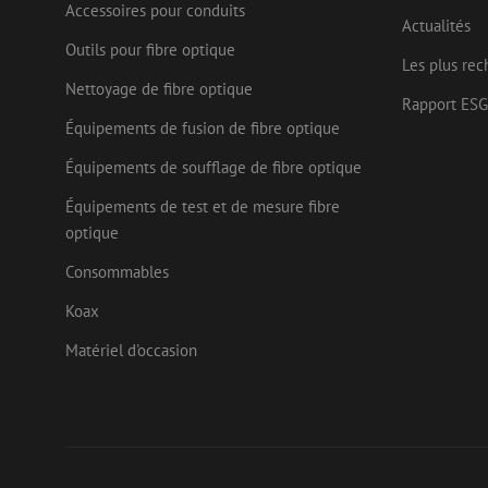
Accessoires pour conduits
Actualités
Nom
Outils pour fibre optique
Fournisseu
Nom
Nom
Les plus rec
zsce4753e68f69b42
/ Domaine
Fourn
Nom
Doma
Nettoyage de fibre optique
fp_user_id
zps-tgr-dts
zft-
.maunt.be
Rapport ESG
sdc
IDE
Goog
Équipements de fusion de fibre optique
drscc
.doub
Équipements de soufflage de fibre optique
bcookie
Micr
uesign
Corp
Équipements de test et de mesure fibre
.link
optique
lidc
Micr
Corp
Consommables
_ga_472Z6CMDDV
.link
_gcl_au
Koax
Goog
_ga
.mau
Matériel d'occasion
test_cookie
Goog
.doub
_fbp
Meta
Inc.
.mau