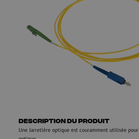
HDPE
Manchon de fusion en
Multiducts
Manchons & connecte
PE
Avertissement
Équipements de soufflage de
Équipements de test
fibre optique
mesure fibre optiqu
PicoFlow Rapid
Test
Nanoflow Rapid
Mesure
MultiFlow Rapid
Inspection
MiniFlow Rapid
OTDR
Description du produit
Une Jarretière optique est couramment utilisée pour
optique.