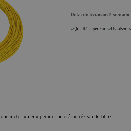
 ligne
Pinces coupantes
Nettoyage à li
urs
Pinces à sertir
Accessoires d
Outils de coupe
Délai de livraison 2 semaine
Kits de nettoy
Qualité supérieure
Livraison 
 et de
Consommables
Koax
e
Matériel de fixation
Protection con
Colliers de serrage
Câbles coaxia
Ruban adhésif
Connecteurs c
Autres consommables
Outils pour co
 connecter un équipement actif à un réseau de fibre