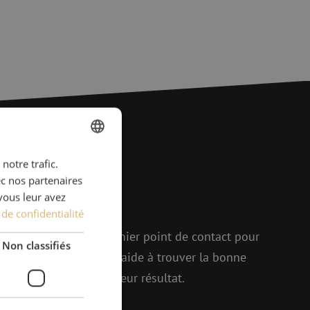
notre trafic.
DUTCH
ions ?
ec nos partenaires
FRENCH
vous leur avez
 de confidentialité
r !
elle, Michelle est le premier point de contact pour
Non classifiés
p d'enthousiasme, elle aide à trouver la bonne
enir ensemble le meilleur résultat.