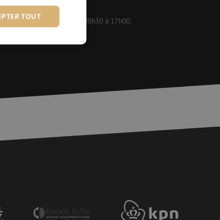
EPTER TOUT
 disponibles en semaine de 08h30 à 17h00.
fiés
 des utilisateurs et
aires.
is van de PHP-taal.
einden die wordt
ies te onderhouden.
egenereerd
iek zijn voor de
uden van een
pagina's.
or een veilige
et verbeteren van
r het voorkomen
llen.
or een veilige