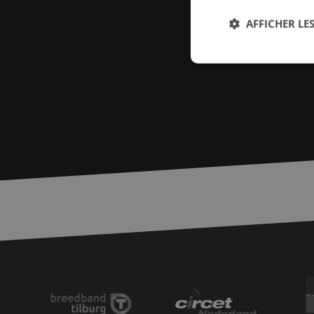
AFFICHER LES
Str
Les cookies stricteme
la gestion des compte
Nom
PHPSESSID
zfccn
zfccn