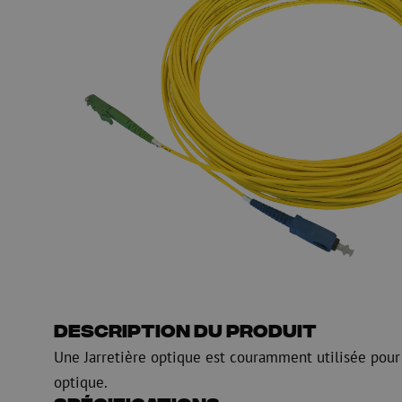
HDPE
Manchon de fusion en
Multiducts
Manchons & connecte
PE
Avertissement
Équipements de soufflage de
Équipements de test
fibre optique
mesure fibre optiqu
PicoFlow Rapid
Test
Nanoflow Rapid
Mesure
MultiFlow Rapid
Inspection
MiniFlow Rapid
OTDR
Description du produit
Une Jarretière optique est couramment utilisée pour
optique.