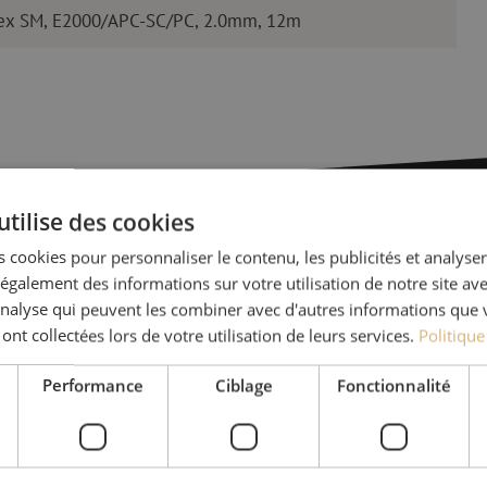
plex SM, E2000/APC-SC/PC, 2.0mm, 12m
utilise des cookies
 cookies pour personnaliser le contenu, les publicités et analyser 
Des quest
galement des informations sur votre utilisation de notre site av
'analyse qui peuvent les combiner avec d'autres informations que 
 ont collectées lors de votre utilisation de leurs services.
Politique
Michelle t’aide avec plaisi
Avec Jeroen, Julia et Isab
Performance
Ciblage
Fonctionnalité
nos clients. Avec beaucou
solution et s'engage à obt