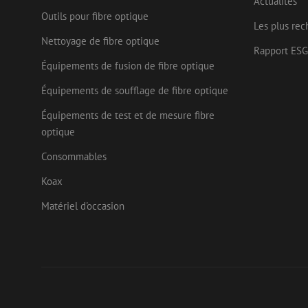
Actualités
Nom
Outils pour fibre optique
Fournisseu
Les plus rec
Nom
Nom
zsce4753e68f69b42
/ Domaine
Fourn
Nettoyage de fibre optique
Nom
Doma
Rapport ESG
fp_user_id
zps-tgr-dts
zft-
.maunt.be
Équipements de fusion de fibre optique
sdc
IDE
Goog
drscc
.doub
Équipements de soufflage de fibre optique
bcookie
Micr
uesign
Équipements de test et de mesure fibre
Corp
.link
optique
lidc
Micr
Consommables
Corp
_ga_472Z6CMDDV
.link
Koax
_gcl_au
Goog
_ga
.mau
Matériel d'occasion
test_cookie
Goog
.doub
_fbp
Meta
Inc.
.mau