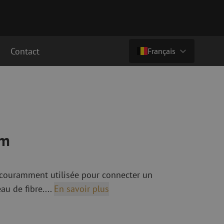
Contact
Français
Prix sur demande
Pays/langue
cordement fibre
Câbles breakout en fibre optique
Câbles breakout singlemode
Nederlands (NL)
cordement singlemode
cordement multimode
Nederlands (BE)
2m
English
cordement multimode
Français
t couramment utilisée pour connecter un
Deutsch
au de fibre....
En savoir plus
fibre optique
Équipements de fusion de fibre
optique
ec