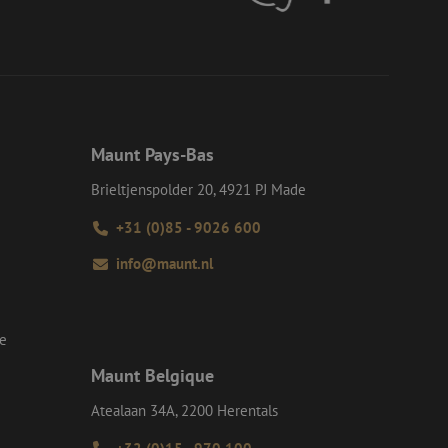
et verbeteren van
r het voorkomen
llen.
op te slaan voor
e doeleinden
Request Forgery
rvoor dat
Maunt Pays-Bas
 een website worden
s ingelogd, het
Brieltjenspolder 20, 4921 PJ Made
Request Forgery
rvoor dat
+31 (0)85 - 9026 600
 een website worden
s ingelogd, het
info@maunt.nl
d te maken tussen
ite, om geldige
k van hun website.
se
Script.com-service
Maunt Belgique
 onthouden. De
odzakelijk om
Atealaan 34A, 2200 Herentals