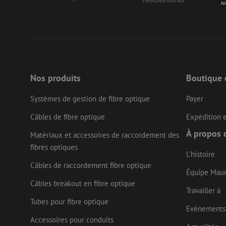
li_gc
LS_CSRF_TOKEN
Nos produits
Boutique 
Systèmes de gestion de fibre optique
Payer
LS_CSRF_TOKEN
Câbles de fibre optique
Expédition e
À propos 
Matériaux et accessoires de raccordement des
fibres optiques
__cf_bm
L'histoire
Câbles de raccordement fibre optique
Équipe Mau
Câbles breakout en fibre optique
CookieScriptConse
Travailler à
Tubes pour fibre optique
Evénements
Accessoires pour conduits