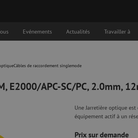
nous
Evénements
Actualités
Travailler à
C/PC, 2.0mm, 12m
que
Matériel de raccordement fibre
Câbles de rac
optique
optique
optique
Câbles de raccordement singlemode
Pigtails
Câbles de rac
Adaptateurs
Câbles de rac
 SM, E2000/APC-SC/PC, 2.0mm, 1
es
Matériel de soudure
OM3
Accessoires de soudure
Câbles de rac
OM4
Une Jarretière optique es
Simplex
équipement actif à un rése
nduits
Outils pour fibre optique
Nettoyage de 
Dénudage
Nettoyage à s
Prix sur demande