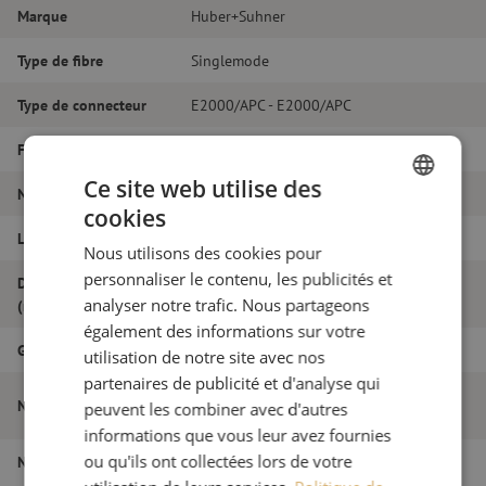
Marque
Huber+Suhner
Type de fibre
Singlemode
Type de connecteur
E2000/APC - E2000/APC
Fibretype
G.657A1
Ce site web utilise des
Nombre de fibres
Simplex
cookies
DUTCH
Longueur
17m
Nous utilisons des cookies pour
FRENCH
personnaliser le contenu, les publicités et
Diamètre extérieur
2.0
analyser notre trafic. Nous partageons
(mm)
également des informations sur votre
Grade
B
utilisation de notre site avec nos
partenaires de publicité et d'analyse qui
Jarretière optique simplex SM,
Nom de l'article
peuvent les combiner avec d'autres
E2000/APC-E2000/APC, 2.0mm, 17m
informations que vous leur avez fournies
ou qu'ils ont collectées lors de votre
Numéro d'article
M20000538