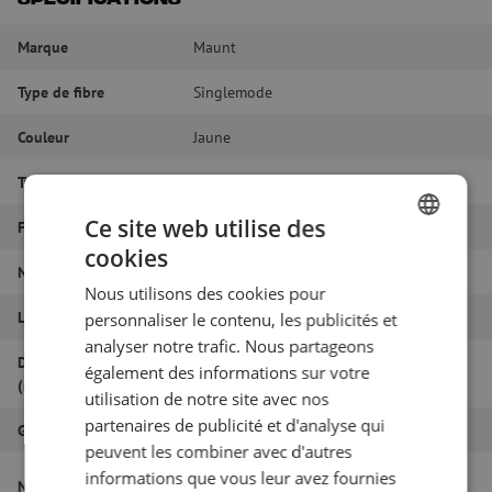
Marque
Maunt
Type de fibre
Singlemode
Couleur
Jaune
Type de connecteur
LC/PC - SC/PC
Ce site web utilise des
Fibretype
G.657A1
cookies
DUTCH
Nombre de fibres
Duplex
Nous utilisons des cookies pour
FRENCH
Longueur
70m
personnaliser le contenu, les publicités et
analyser notre trafic. Nous partageons
Diamètre extérieur
également des informations sur votre
1.8
(mm)
utilisation de notre site avec nos
partenaires de publicité et d'analyse qui
Grade
B
peuvent les combiner avec d'autres
Jarretière optique duplex SM, SC/PC-
informations que vous leur avez fournies
Nom de l'article