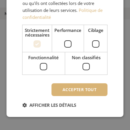
LC/PC, 1.8mm, 70m
ou qu'ils ont collectées lors de votre
utilisation de leurs services.
Politique de
Numéro d'article
M20000761
confidentialité
Strictement
Performance
Ciblage
nécessaires
Fonctionnalité
Non classifiés
ACCEPTER TOUT
AFFICHER LES DÉTAILS
Strictement nécessaires
Performance