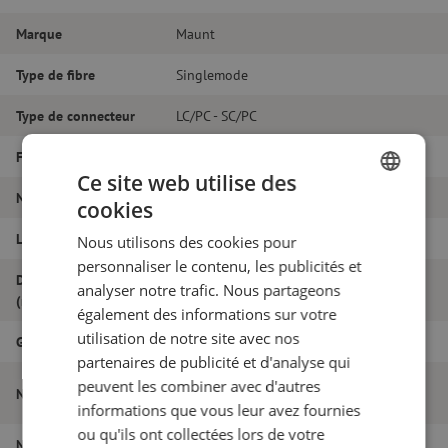
Marque
Maunt
Type de fibre
Singlemode
Type de connecteur
LC/PC - SC/PC
Fibretype
G.657A1
Ce site web utilise des
Nombre de fibres
Duplex
cookies
DUTCH
Longueur
23m
Nous utilisons des cookies pour
FRENCH
personnaliser le contenu, les publicités et
Diamètre extérieur
analyser notre trafic. Nous partageons
1.8
(mm)
également des informations sur votre
utilisation de notre site avec nos
Grade
B
partenaires de publicité et d'analyse qui
Jarretière optique duplex SM, SC/PC-
peuvent les combiner avec d'autres
Nom de l'article
LC/PC, 1.8mm, 23m
informations que vous leur avez fournies
ou qu'ils ont collectées lors de votre
Numéro d'article
M20000212