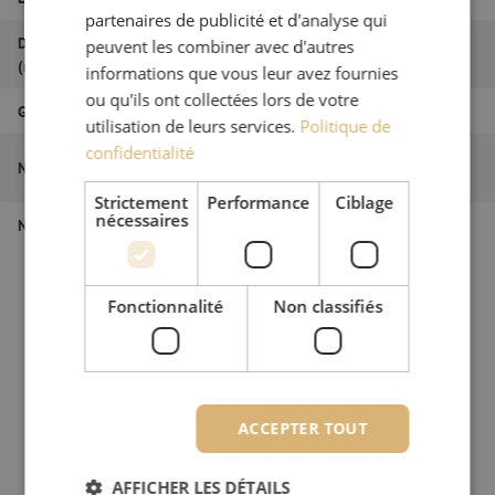
partenaires de publicité et d'analyse qui
Diamètre extérieur
peuvent les combiner avec d'autres
1.8
(mm)
informations que vous leur avez fournies
ou qu'ils ont collectées lors de votre
Grade
B
utilisation de leurs services.
Politique de
confidentialité
Jarretière optique duplex SM, LC/PC-
Nom de l'article
SC/PC, 1.8mm, 75m
Strictement
Performance
Ciblage
nécessaires
Numéro d'article
M20000220
Fonctionnalité
Non classifiés
ACCEPTER TOUT
AFFICHER LES DÉTAILS