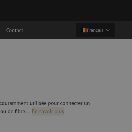
Contact
Français
€ 17,04
ht (€ 20,62 ttc)
Pays/langue
cordement fibre
Câbles breakout en fibre optique
Câbles breakout singlemode
Nederlands (NL)
cordement singlemode
cordement multimode
Nederlands (BE)
English
cordement multimode
Français
t couramment utilisée pour connecter un
Deutsch
au de fibre....
En savoir plus
fibre optique
Équipements de fusion de fibre
optique
ec