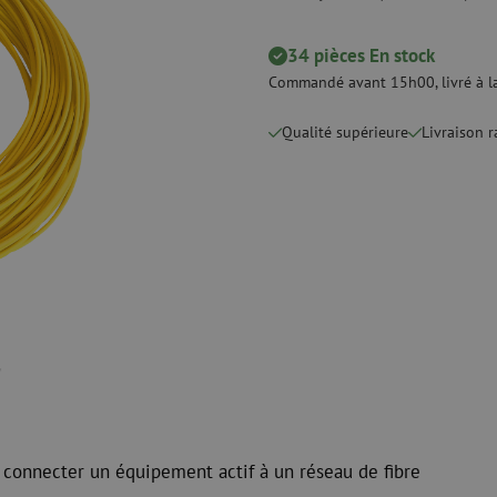
 ligne
Pinces coupantes
Nettoyage à li
urs
Pinces à sertir
Accessoires d
Outils de coupe
34 pièces En stock
Kits de nettoy
Commandé avant 15h00, livré à la
 et de
Consommables
Qualité supérieure
Koax
Livraison 
e
Matériel de fixation
Protection con
Colliers de serrage
Câbles coaxia
Ruban adhésif
Connecteurs c
Autres consommables
Outils pour co
 connecter un équipement actif à un réseau de fibre