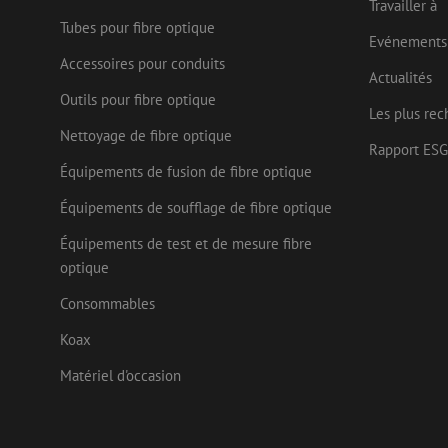
Travailler à
Tubes pour fibre optique
Evénements
Nom
Accessoires pour conduits
Fournisseu
Actualités
Nom
Nom
zsce4753e68f69b42
/ Domaine
Fourn
Nom
Outils pour fibre optique
Doma
Les plus rec
fp_user_id
zps-tgr-dts
zft-
.maunt.be
sdc
Nettoyage de fibre optique
IDE
Goog
drscc
Rapport ESG
.doub
Équipements de fusion de fibre optique
bcookie
Micr
uesign
Équipements de soufflage de fibre optique
Corp
.link
Équipements de test et de mesure fibre
lidc
Micr
optique
Corp
_ga_472Z6CMDDV
.link
Consommables
_gcl_au
Goog
_ga
.mau
Koax
test_cookie
Goog
Matériel d'occasion
.doub
_fbp
Meta
Inc.
.mau