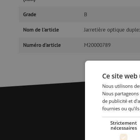
Grade
B
Nom de l'article
Jarretière optique dupl
Numéro d'article
M20000789
Ce site web 
Nous utilisons des
Nous partageons é
de publicité et d
fournies ou qu'ils
Strictement
nécessaires