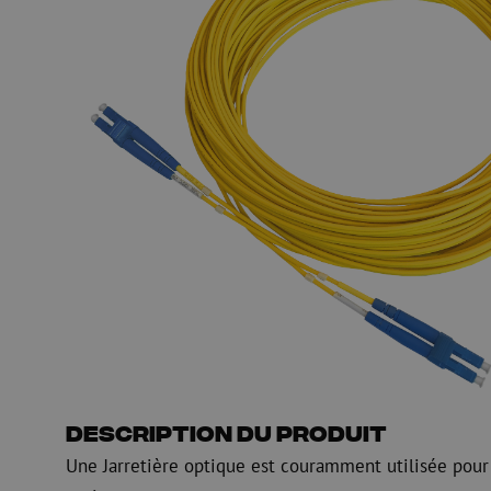
HDPE
Manchon de fusion en
Multiducts
Manchons & connecte
PE
Avertissement
Équipements de soufflage de
Équipements de test
fibre optique
mesure fibre optiqu
PicoFlow Rapid
Test
Nanoflow Rapid
Mesure
MultiFlow Rapid
Inspection
MiniFlow Rapid
OTDR
Description du produit
Une Jarretière optique est couramment utilisée pour