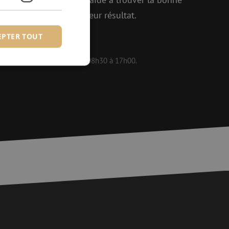
enir ensemble le meilleur résultat.
EPTER TOUT
 disponibles en semaine de 08h30 à 17h00.
fiés
 des utilisateurs et
aires.
is van de PHP-taal.
einden die wordt
ies te onderhouden.
egenereerd
iek zijn voor de
uden van een
pagina's.
or een veilige
et verbeteren van
r het voorkomen