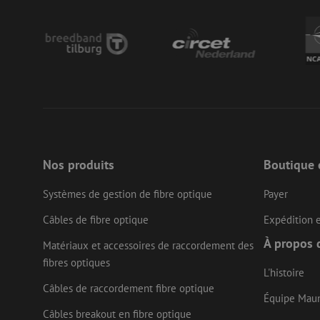
zfccn
li_gc
LS_CSRF_TOKEN
Nos produits
Boutique 
LS_CSRF_TOKEN
Systèmes de gestion de fibre optique
Payer
Câbles de fibre optique
Expédition e
__cf_bm
À propos 
Matériaux et accessoires de raccordement des
fibres optiques
L'histoire
Câbles de raccordement fibre optique
CookieScriptConse
Équipe Mau
Câbles breakout en fibre optique