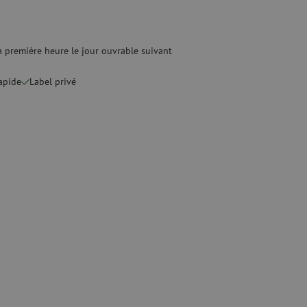
quide
Fusionneuse
e nettoyage
Accessoires pour fusionneuse
age
Cleavers
Équipements de fusion spécialisés
 première heure le jour ouvrable suivant
rapide
Label privé
Matériel d'occasion
tre les surtensions
Matériel d'occasion
ux
oaxiaux
ax