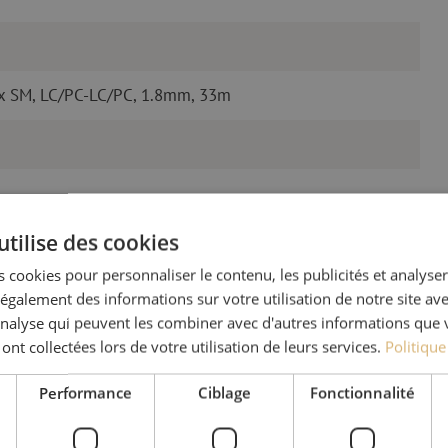
ex SM, LC/PC-LC/PC, 1.8mm, 33m
utilise des cookies
 cookies pour personnaliser le contenu, les publicités et analyser 
galement des informations sur votre utilisation de notre site av
'analyse qui peuvent les combiner avec d'autres informations que 
Des quest
 ont collectées lors de votre utilisation de leurs services.
Politique
Michelle t’aide avec plaisi
Performance
Ciblage
Fonctionnalité
Avec Jeroen, Julia et Isab
nos clients. Avec beaucou