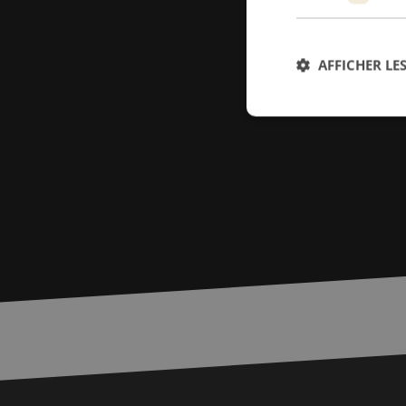
AFFICHER LES
Str
Les cookies stricteme
la gestion des compte
Nom
PHPSESSID
zfccn