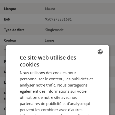
Marque
Maunt
EAN
9509278281681
Type de fibre
Singlemode
Couleur
Jaune
Type de connecteur
LC/PC - LC/PC
Ce site web utilise des
Fibretype
G.657A1
cookies
DUTCH
Nombre de fibres
Duplex
Nous utilisons des cookies pour
FRENCH
personnaliser le contenu, les publicités et
Longueur
20m
analyser notre trafic. Nous partageons
également des informations sur votre
Diamètre extérieur
1.8
utilisation de notre site avec nos
(mm)
partenaires de publicité et d'analyse qui
Grade
B
peuvent les combiner avec d'autres