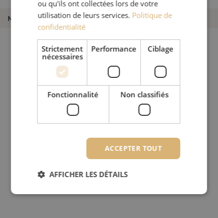
ou qu'ils ont collectées lors de votre
utilisation de leurs services.
Politique de
Numéro d'article
M20000265
confidentialité
Strictement
Performance
Ciblage
nécessaires
Fonctionnalité
Non classifiés
ACCEPTER TOUT
AFFICHER LES DÉTAILS
Strictement nécessaires
Performance