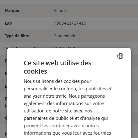
Marque
Maunt
EAN
9505421717410
Type de fibre
Singlemode
Type de connecteur
LC/PC - LC/PC
Fibretype
G.657A1
Ce site web utilise des
cookies
DUTCH
Nombre de fibres
Duplex
Nous utilisons des cookies pour
FRENCH
Longueur
19m
personnaliser le contenu, les publicités et
analyser notre trafic. Nous partageons
Diamètre extérieur
1.8
également des informations sur votre
(mm)
utilisation de notre site avec nos
partenaires de publicité et d'analyse qui
Grade
B
peuvent les combiner avec d'autres
Jarretière optique duplex SM, LC/PC-
informations que vous leur avez fournies
Nom de l'article
LC/PC, 1.8mm, 19m