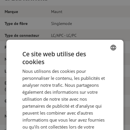
Marque
Maunt
Type de fibre
Singlemode
Type de connecteur
LC/APC - LC/PC
Fibretype
G.657A1
Ce site web utilise des
Nombre de fibres
Duplex
cookies
DUTCH
Nous utilisons des cookies pour
Longueur
46m
FRENCH
personnaliser le contenu, les publicités et
Diamètre extérieur
analyser notre trafic. Nous partageons
1.8
(mm)
également des informations sur votre
utilisation de notre site avec nos
Grade
B
partenaires de publicité et d'analyse qui
peuvent les combiner avec d'autres
Jarretière optique duplex SM, LC/APC-
Nom de l'article
LC/PC, 1.8mm, 46m
informations que vous leur avez fournies
ou qu'ils ont collectées lors de votre