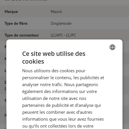
Marque
Maunt
Type de fibre
Singlemode
Type de connecteur
LC/APC - LC/PC
Fibretype
G.657A1
Ce site web utilise des
Nombre de fibres
Duplex
cookies
DUTCH
Nous utilisons des cookies pour
Longueur
33m
FRENCH
personnaliser le contenu, les publicités et
Diamètre extérieur
analyser notre trafic. Nous partageons
1.8
(mm)
également des informations sur votre
utilisation de notre site avec nos
Grade
B
partenaires de publicité et d'analyse qui
peuvent les combiner avec d'autres
Jarretière optique duplex SM, LC/APC-
Nom de l'article
LC/PC, 1.8mm, 33m
informations que vous leur avez fournies
ou qu'ils ont collectées lors de votre