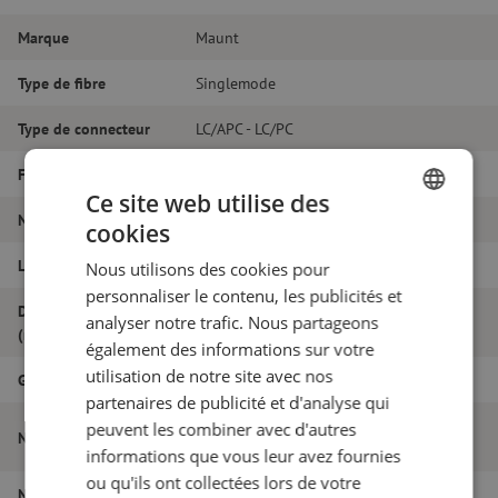
Marque
Maunt
Type de fibre
Singlemode
Type de connecteur
LC/APC - LC/PC
Fibretype
G.657A1
Ce site web utilise des
Nombre de fibres
Duplex
cookies
DUTCH
Longueur
23m
Nous utilisons des cookies pour
FRENCH
personnaliser le contenu, les publicités et
Diamètre extérieur
analyser notre trafic. Nous partageons
1.8
(mm)
également des informations sur votre
utilisation de notre site avec nos
Grade
B
partenaires de publicité et d'analyse qui
Jarretière optique duplex SM, LC/APC-
peuvent les combiner avec d'autres
Nom de l'article
LC/PC, 1.8mm, 23m
informations que vous leur avez fournies
ou qu'ils ont collectées lors de votre
Numéro d'article
M20000621