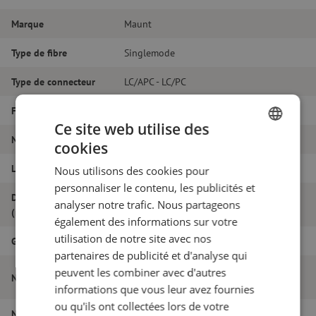
Marque
Maunt
Type de fibre
Singlemode
Type de connecteur
LC/APC - LC/PC
Fibretype
G.657A1
Ce site web utilise des
Nombre de fibres
Duplex
cookies
DUTCH
Longueur
16m
Nous utilisons des cookies pour
FRENCH
personnaliser le contenu, les publicités et
Diamètre extérieur
analyser notre trafic. Nous partageons
1.8
(mm)
également des informations sur votre
utilisation de notre site avec nos
Grade
B
partenaires de publicité et d'analyse qui
Jarretière optique duplex SM, LC/APC-
peuvent les combiner avec d'autres
Nom de l'article
LC/PC, 1.8mm, 16m
informations que vous leur avez fournies
ou qu'ils ont collectées lors de votre
Numéro d'article
M20000614