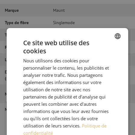
Marque
Maunt
Type de fibre
Singlemode
Type de connecteur
LC/APC - LC/APC
Ce site web utilise des
Fibretype
G.657A1
cookies
DUTCH
Longueur
24m
Nous utilisons des cookies pour
FRENCH
personnaliser le contenu, les publicités et
Diamètre extérieur
analyser notre trafic. Nous partageons
1.8
(mm)
également des informations sur votre
utilisation de notre site avec nos
Jarretière optique duplex SM, LC/APC-
Nom de l'article
partenaires de publicité et d'analyse qui
LC/APC, 1.8mm, 24m
peuvent les combiner avec d'autres
Numéro d'article
M20000570
informations que vous leur avez fournies
ou qu'ils ont collectées lors de votre
utilisation de leurs services.
Politique de
confidentialité