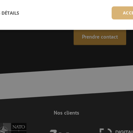
+32 (0)15 - 970 100
 DÉTAILS
ACC
Les spécialistes de Maunt sont
Prendre contact
ictement nécessaires
Performance
Ciblage
Fonctionnalité
Non classi
nt nécessaires habilitent des fonctionnalités de base du site web telles que la connexion
s. Le site web ne peut pas être utilisé correctement sans les cookies strictement nécess
Fournisseur /
Expiration
Description
Domaine
Session
Cookie gegenereerd door applicaties op bas
PHP.net
Dit is een identificator voor algemene doel
www.maunt.be
gebruikt om variabelen van gebruikerssess
Het is normaal gesproken een willekeurig g
nummer, hoe het wordt gebruikt, kan specif
site, maar een goed voorbeeld is het beho
ingelogde status voor een gebruiker tussen 
Nos clients
Session
Deze cookie wordt gebruikt om te zorgen vo
Zoho
indiening van formulieren op de website, h
pagesense-
de veiligheid en de gebruikerservaring doo
collect.zoho.eu
van CSRF (Cross-Site Request Forgery) aanva