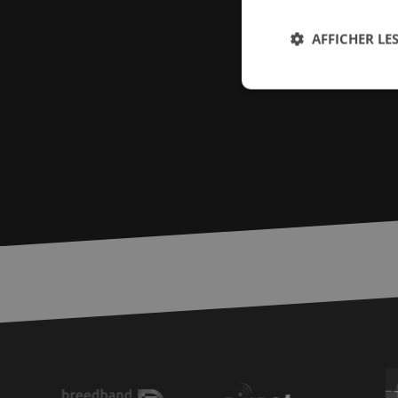
AFFICHER LES
Str
Les cookies stricteme
la gestion des compte
Nom
PHPSESSID
zfccn