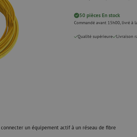
Dénudage
Nettoyage à s
 ligne
Pinces coupantes
Nettoyage à li
50 pièces En stock
urs
Pinces à sertir
Accessoires d
Commandé avant 15h00, livré à la
Outils de coupe
Kits de nettoy
Qualité supérieure
Livraison 
 et de
Consommables
Koax
e
Matériel de fixation
Protection con
Colliers de serrage
Câbles coaxia
Ruban adhésif
Connecteurs c
Autres consommables
Outils pour co
 connecter un équipement actif à un réseau de fibre