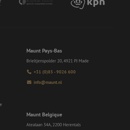
or een veilige
et verbeteren van
r het voorkomen
llen.
op te slaan voor
e doeleinden
Request Forgery
rvoor dat
 een website worden
Maunt Pays-Bas
s ingelogd, het
Brieltjenspolder 20, 4921 PJ Made
Request Forgery
rvoor dat
+31 (0)85 - 9026 600
 een website worden
s ingelogd, het
info@maunt.nl
d te maken tussen
ite, om geldige
k van hun website.
se
Script.com-service
 onthouden. De
Maunt Belgique
odzakelijk om
Atealaan 34A, 2200 Herentals