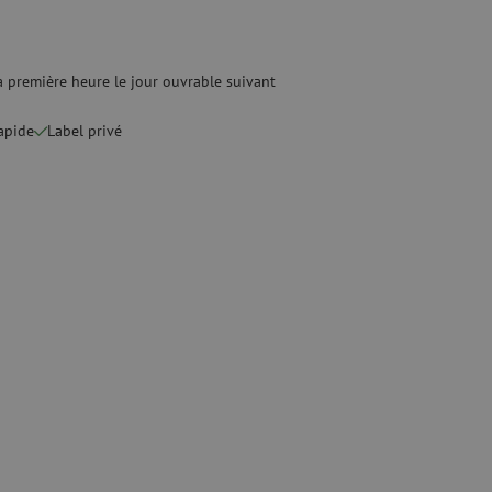
optique
ec
quide
Fusionneuse
e nettoyage
Accessoires pour fusionneuse
 première heure le jour ouvrable suivant
age
Cleavers
Équipements de fusion spécialisés
rapide
Label privé
Matériel d'occasion
tre les surtensions
Matériel d'occasion
ux
oaxiaux
ax