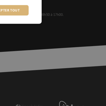
EPTER TOUT
 disponibles en semaine de 08h30 à 17h00.
fiés
 des utilisateurs et
aires.
is van de PHP-taal.
einden die wordt
ies te onderhouden.
egenereerd
iek zijn voor de
uden van een
pagina's.
or een veilige
et verbeteren van
r het voorkomen
llen.