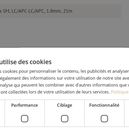
lex SM, LC/APC-LC/APC, 1.8mm, 21m
utilise des cookies
 cookies pour personnaliser le contenu, les publicités et analyser 
Des quest
galement des informations sur votre utilisation de notre site av
'analyse qui peuvent les combiner avec d'autres informations que 
 ont collectées lors de votre utilisation de leurs services.
Politique
Michelle t’aide avec plaisi
Avec Jeroen, Julia et Isab
Performance
Ciblage
Fonctionnalité
nos clients. Avec beaucou
solution et s'engage à obt