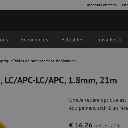
Disponible en stock
Mar
nous
Evénements
Actualités
Travailler à
, 1.8mm, 21m
ière heure le jour ouvrable suivant
optique
Câbles de raccordement singlemode
que
Matériel de raccordement fibre
Câbles de rac
optique
optique
SM, LC/APC-LC/APC, 1.8mm, 21m
Pigtails
Câbles de rac
Adaptateurs
Câbles de rac
es
Matériel de soudure
OM3
Accessoires de soudure
Câbles de rac
Une Jarretière optique es
OM4
équipement actif à un rése
Simplex
€ 16,26
nduits
Outils pour fibre optique
Nettoyage de 
HT (€ 19,67 TTC)