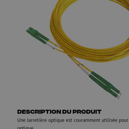
Gaine de guidage
Regard de visite
HDPE
Manchon de fusion en
Multiducts
Manchons & connecte
PE
Avertissement
Équipements de soufflage de
Équipements de test
fibre optique
mesure fibre optiqu
PicoFlow Rapid
Test
Nanoflow Rapid
Mesure
MultiFlow Rapid
Inspection
MiniFlow Rapid
OTDR
Description du produit
Une Jarretière optique est couramment utilisée pour
optique.