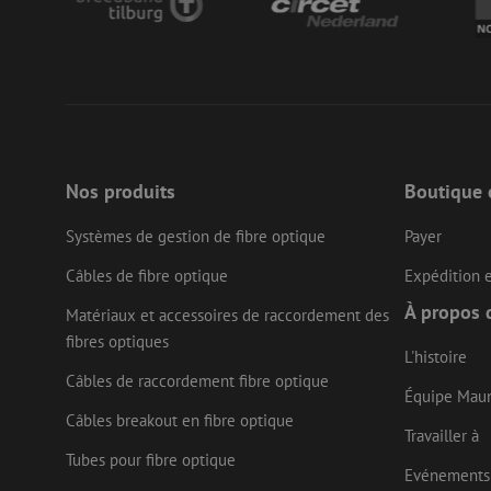
zfccn
li_gc
LS_CSRF_TOKEN
Nos produits
Boutique 
Systèmes de gestion de fibre optique
Payer
LS_CSRF_TOKEN
Câbles de fibre optique
Expédition e
À propos 
Matériaux et accessoires de raccordement des
__cf_bm
fibres optiques
L'histoire
Câbles de raccordement fibre optique
Équipe Mau
CookieScriptConse
Câbles breakout en fibre optique
Travailler à
Tubes pour fibre optique
Evénements