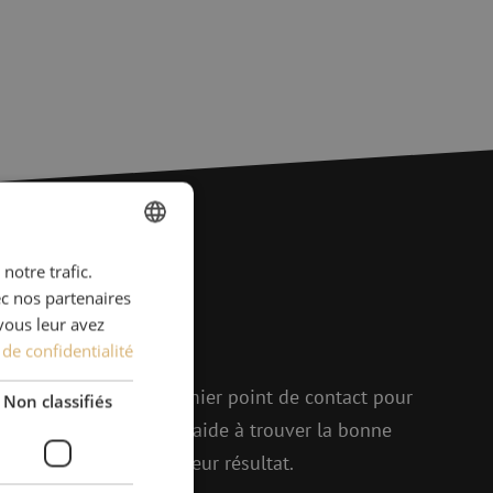
notre trafic.
DUTCH
ions ?
ec nos partenaires
FRENCH
vous leur avez
 de confidentialité
r !
elle, Michelle est le premier point de contact pour
Non classifiés
p d'enthousiasme, elle aide à trouver la bonne
enir ensemble le meilleur résultat.