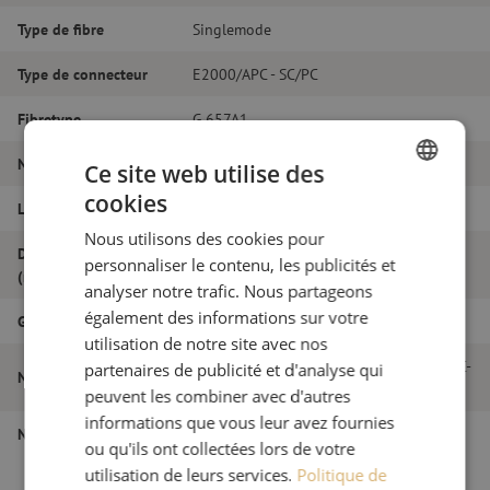
Type de fibre
Singlemode
Type de connecteur
E2000/APC - SC/PC
Fibretype
G.657A1
Nombre de fibres
Duplex
Ce site web utilise des
cookies
Longueur
25m
DUTCH
Nous utilisons des cookies pour
FRENCH
Diamètre extérieur
personnaliser le contenu, les publicités et
2.0
(mm)
analyser notre trafic. Nous partageons
également des informations sur votre
Grade
B
utilisation de notre site avec nos
Jarretière optique duplex SM, E2000/APC-
partenaires de publicité et d'analyse qui
Nom de l'article
SC/PC, 2.0mm, 25m
peuvent les combiner avec d'autres
informations que vous leur avez fournies
Numéro d'article
M20000246
ou qu'ils ont collectées lors de votre
utilisation de leurs services.
Politique de