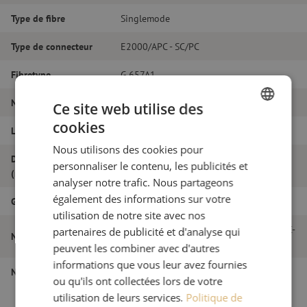
Type de fibre
Singlemode
Type de connecteur
E2000/APC - SC/PC
Fibretype
G.657A1
Nombre de fibres
Duplex
Ce site web utilise des
cookies
Longueur
22m
DUTCH
Nous utilisons des cookies pour
FRENCH
Diamètre extérieur
personnaliser le contenu, les publicités et
2.0
(mm)
analyser notre trafic. Nous partageons
également des informations sur votre
Grade
B
utilisation de notre site avec nos
Jarretière optique duplex SM, E2000/APC-
partenaires de publicité et d'analyse qui
Nom de l'article
SC/PC, 2.0mm, 22m
peuvent les combiner avec d'autres
informations que vous leur avez fournies
Numéro d'article
M20000243
ou qu'ils ont collectées lors de votre
utilisation de leurs services.
Politique de