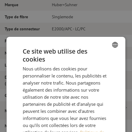
Marque
Huber+Suhner
Type de fibre
Singlemode
Type de connecteur
E2000/APC - LC/PC
Fibretype
G.657A1
Ce site web utilise des
Nombre de fibres
Duplex
cookies
DUTCH
Longueur
20m
Nous utilisons des cookies pour
FRENCH
personnaliser le contenu, les publicités et
Diamètre extérieur
2.0
analyser notre trafic. Nous partageons
(mm)
également des informations sur votre
Grade
B
utilisation de notre site avec nos
partenaires de publicité et d'analyse qui
Jarretière optique duplex SM, E2000/APC-
Nom de l'article
peuvent les combiner avec d'autres
LC/PC, 2.0mm, 20m
informations que vous leur avez fournies
ou qu'ils ont collectées lors de votre
Numéro d'article
M20000291