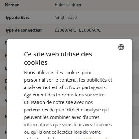
Marque
Huber+Suhner
Type de fibre
Singlemode
Type de connecteur
E2000/APC - E2000/APC
Fibretype
G.657A1
Ce site web utilise des
Nombre de fibres
Duplex
cookies
DUTCH
Longueur
9m
Nous utilisons des cookies pour
FRENCH
personnaliser le contenu, les publicités et
Diamètre extérieur
2.0
analyser notre trafic. Nous partageons
(mm)
également des informations sur votre
Grade
B
utilisation de notre site avec nos
partenaires de publicité et d'analyse qui
Jarretière optique duplex SM, E2000/APC-
Nom de l'article
peuvent les combiner avec d'autres
E2000/APC, 2.0mm, 9m
informations que vous leur avez fournies
ou qu'ils ont collectées lors de votre
Numéro d'article
M20000305