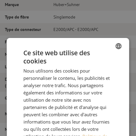
Marque
Huber+Suhner
Type de fibre
Singlemode
Type de connecteur
E2000/APC - E2000/APC
Fibretype
G.657A1
Ce site web utilise des
Nombre de fibres
Duplex
cookies
DUTCH
Longueur
4m
Nous utilisons des cookies pour
FRENCH
personnaliser le contenu, les publicités et
Diamètre extérieur
2.0
analyser notre trafic. Nous partageons
(mm)
également des informations sur votre
Grade
B
utilisation de notre site avec nos
partenaires de publicité et d'analyse qui
Jarretière optique duplex SM, E2000/APC-
Nom de l'article
peuvent les combiner avec d'autres
E2000/APC, 2.0mm, 4m
informations que vous leur avez fournies
ou qu'ils ont collectées lors de votre
Numéro d'article
M20000300