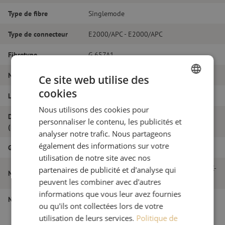
Type de fibre
Singlemode
Type de connecteur
E2000/APC - E2000/APC
Fibretype
G.657A1
Nombre de fibres
Duplex
Ce site web utilise des
cookies
Longueur
20m
DUTCH
Nous utilisons des cookies pour
FRENCH
Diamètre extérieur
personnaliser le contenu, les publicités et
2.0
(mm)
analyser notre trafic. Nous partageons
également des informations sur votre
Grade
B
utilisation de notre site avec nos
Jarretière optique duplex SM, E2000/APC-
partenaires de publicité et d'analyse qui
Nom de l'article
E2000/APC, 2.0mm, 20m
peuvent les combiner avec d'autres
informations que vous leur avez fournies
Numéro d'article
M20000316
ou qu'ils ont collectées lors de votre
utilisation de leurs services.
Politique de