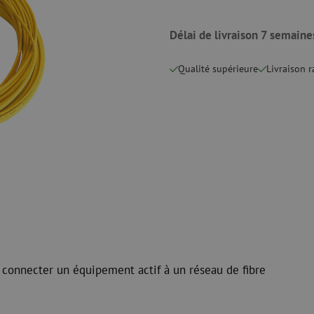
 ligne
Pinces coupantes
Nettoyage à li
urs
Pinces à sertir
Accessoires d
Outils de coupe
Délai de livraison 7 semaine
Kits de nettoy
Qualité supérieure
Livraison 
 et de
Consommables
Koax
e
Matériel de fixation
Protection con
Colliers de serrage
Câbles coaxia
Ruban adhésif
Connecteurs c
Autres consommables
Outils pour co
 connecter un équipement actif à un réseau de fibre