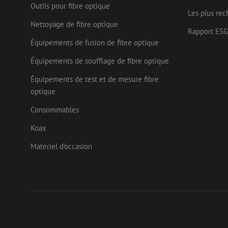
Outils pour fibre optique
Nom
Les plus rec
Fournisseu
Nom
Nom
zsce4753e68f69b42
Nettoyage de fibre optique
/ Domaine
Fourn
Nom
Rapport ESG
Doma
fp_user_id
zps-tgr-dts
zft-
.maunt.be
Équipements de fusion de fibre optique
sdc
IDE
Goog
drscc
.doub
Équipements de soufflage de fibre optique
bcookie
Micr
Équipements de test et de mesure fibre
uesign
Corp
optique
.link
lidc
Micr
Consommables
Corp
_ga_472Z6CMDDV
.link
Koax
_gcl_au
Goog
_ga
.mau
Matériel d'occasion
test_cookie
Goog
.doub
_fbp
Meta
Inc.
.mau