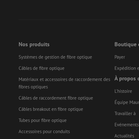
li_gc
LS_CSRF_TOKEN
Nos produits
Boutique 
Systèmes de gestion de fibre optique
Payer
LS_CSRF_TOKEN
Câbles de fibre optique
Expédition e
À propos 
Matériaux et accessoires de raccordement des
fibres optiques
__cf_bm
L'histoire
Câbles de raccordement fibre optique
Équipe Mau
Câbles breakout en fibre optique
CookieScriptConse
Travailler à
Tubes pour fibre optique
Evénements
Accessoires pour conduits
Actualités