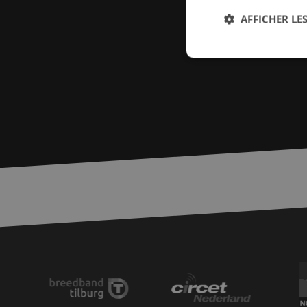
AFFICHER LES
Str
Les cookies stricteme
la gestion des compte
Nom
PHPSESSID
zfccn
zfccn