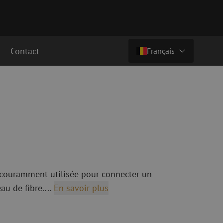
Contact
Français
Prix sur demande
Pays/langue
cordement fibre
Câbles breakout en fibre optique
Câbles breakout singlemode
Nederlands (NL)
cordement singlemode
cordement multimode
Nederlands (BE)
English
cordement multimode
Français
t couramment utilisée pour connecter un
Deutsch
au de fibre....
En savoir plus
fibre optique
Équipements de fusion de fibre
optique
ec