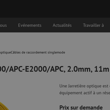
nous
Evénements
Actualités
Travailler à
PC, 2.0mm, 11m
que
Matériel de raccordement fibre
Câbles de rac
optique
optique
optique
Câbles de raccordement singlemode
Pigtails
Câbles de rac
Adaptateurs
Câbles de rac
000/APC-E2000/APC, 2.0mm, 11m
es
Matériel de soudure
OM3
Accessoires de soudure
Câbles de rac
OM4
Une Jarretière optique es
Simplex
équipement actif à un rése
nduits
Outils pour fibre optique
Nettoyage de 
Dénudage
Nettoyage à s
Prix sur demande