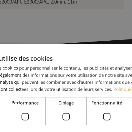
 E2000/APC-E2000/APC, 2.0mm, 11m
utilise des cookies
 cookies pour personnaliser le contenu, les publicités et analyser 
Des quest
galement des informations sur votre utilisation de notre site av
'analyse qui peuvent les combiner avec d'autres informations que 
Michelle t’aide avec plaisi
 ont collectées lors de votre utilisation de leurs services.
Politique
Avec Jeroen, Julia et Isab
Performance
Ciblage
Fonctionnalité
nos clients. Avec beaucou
solution et s'engage à obt
+32 (0)15 - 970 100