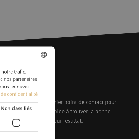
notre trafic.
DUTCH
ions ?
ec nos partenaires
FRENCH
vous leur avez
r !
 de confidentialité
elle, Michelle est le premier point de contact pour
Non classifiés
p d'enthousiasme, elle aide à trouver la bonne
enir ensemble le meilleur résultat.