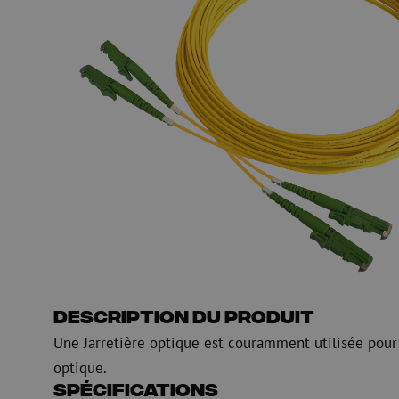
HDPE
Manchon de fusion en
Multiducts
Manchons & connecte
PE
Avertissement
Équipements de soufflage de
Équipements de test
fibre optique
mesure fibre optiqu
PicoFlow Rapid
Test
Nanoflow Rapid
Mesure
MultiFlow Rapid
Inspection
MiniFlow Rapid
OTDR
Description du produit
Une Jarretière optique est couramment utilisée pour
optique.
Spécifications