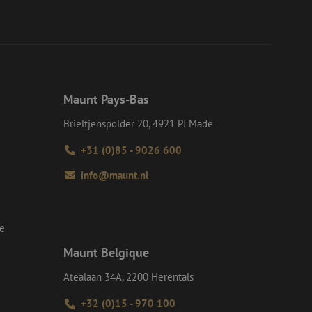
et verbeteren van
r het voorkomen
llen.
op te slaan voor
e doeleinden
Request Forgery
rvoor dat
Maunt Pays-Bas
 een website worden
s ingelogd, het
Brieltjenspolder 20, 4921 PJ Made
Request Forgery
+31 (0)85 - 9026 600
rvoor dat
 een website worden
s ingelogd, het
info@maunt.nl
d te maken tussen
ite, om geldige
k van hun website.
se
Maunt Belgique
Script.com-service
 onthouden. De
odzakelijk om
Atealaan 34A, 2200 Herentals
+32 (0)15 - 970 100