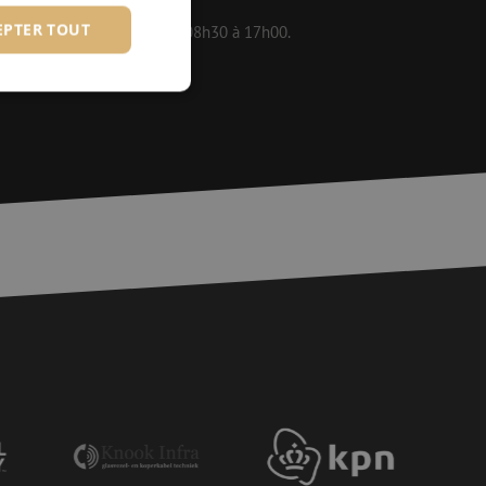
EPTER TOUT
 disponibles en semaine de 08h30 à 17h00.
fiés
 des utilisateurs et
aires.
is van de PHP-taal.
einden die wordt
ies te onderhouden.
egenereerd
iek zijn voor de
uden van een
pagina's.
or een veilige
et verbeteren van
r het voorkomen
llen.
or een veilige