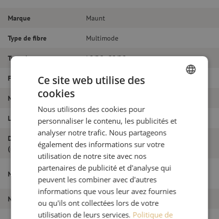
Marque
Maunt
Type de fibre
Multimode
Type de connecteur
LC/PC - SC/PC
Ce site web utilise des
Fibretype
OM4
cookies
DUTCH
Nombre de fibres
Duplex
Nous utilisons des cookies pour
FRENCH
Longueur
6m
personnaliser le contenu, les publicités et
analyser notre trafic. Nous partageons
Diamètre extérieur
1.8
également des informations sur votre
(mm)
utilisation de notre site avec nos
partenaires de publicité et d'analyse qui
Jarretière optique duplex OM4, LC/PC-
Nom de l'article
SC/PC, 1.8mm, 6m
peuvent les combiner avec d'autres
informations que vous leur avez fournies
Numéro d'article
M20000106
ou qu'ils ont collectées lors de votre
utilisation de leurs services.
Politique de