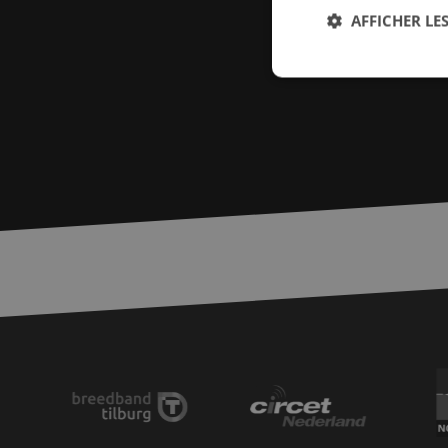
AFFICHER LES
Str
Les cookies stricteme
la gestion des compte
Nom
PHPSESSID
zfccn
zfccn