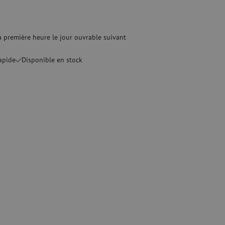
quide
Fusionneuse
e nettoyage
Accessoires pour fusionneuse
age
Cleavers
Équipements de fusion spécialisés
 première heure le jour ouvrable suivant
rapide
Disponible en stock
Matériel d'occasion
tre les surtensions
Matériel d'occasion
ux
oaxiaux
ax