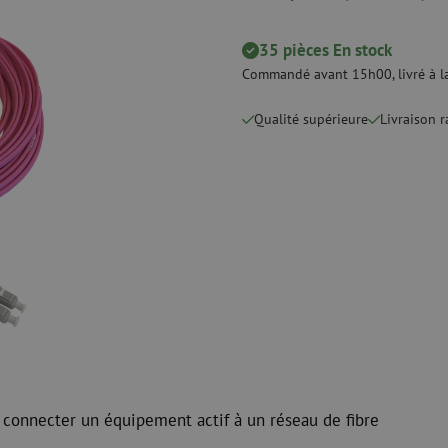
 ligne
Pinces coupantes
Nettoyage à li
urs
Pinces à sertir
Accessoires d
Outils de coupe
35 pièces En stock
Kits de nettoy
Commandé avant 15h00, livré à la
 et de
Consommables
Qualité supérieure
Koax
Livraison 
e
Matériel de fixation
Protection con
Colliers de serrage
Câbles coaxia
Ruban adhésif
Connecteurs c
Autres consommables
Outils pour co
 connecter un équipement actif à un réseau de fibre