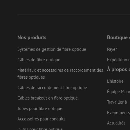
li_gc
LS_CSRF_TOKEN
Nos produits
Boutique 
Systèmes de gestion de fibre optique
Payer
LS_CSRF_TOKEN
Câbles de fibre optique
Expédition e
À propos 
Matériaux et accessoires de raccordement des
fibres optiques
L'histoire
__cf_bm
Câbles de raccordement fibre optique
Équipe Mau
Câbles breakout en fibre optique
Travailler à
CookieScriptConse
Tubes pour fibre optique
Evénements
Accessoires pour conduits
Actualités
Outils pour fibre optique