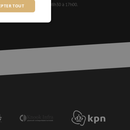
 disponibles en semaine de 08h30 à 17h00.
EPTER TOUT
fiés
 des utilisateurs et
aires.
is van de PHP-taal.
einden die wordt
ies te onderhouden.
egenereerd
iek zijn voor de
uden van een
pagina's.
or een veilige
et verbeteren van
r het voorkomen
llen.
or een veilige
et verbeteren van