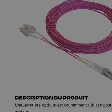
HDPE
Manchon de fusion en
Multiducts
Manchons & connecte
PE
Avertissement
Équipements de soufflage de
Équipements de test
fibre optique
mesure fibre optiqu
PicoFlow Rapid
Test
Nanoflow Rapid
Mesure
MultiFlow Rapid
Inspection
MiniFlow Rapid
OTDR
Description du produit
Une Jarretière optique est couramment utilisée pour