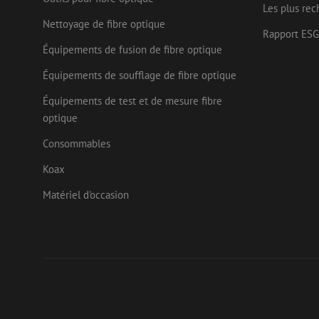
Nom
Les plus rec
Fournisseu
Nom
Nom
Nettoyage de fibre optique
zsce4753e68f69b42
/ Domaine
Fourn
Rapport ESG
Nom
Doma
fp_user_id
Équipements de fusion de fibre optique
zps-tgr-dts
zft-
.maunt.be
sdc
IDE
Goog
drscc
.doub
Équipements de soufflage de fibre optique
Équipements de test et de mesure fibre
bcookie
Micr
uesign
Corp
optique
.link
Consommables
lidc
Micr
Corp
_ga_472Z6CMDDV
.link
Koax
_gcl_au
Goog
_ga
Matériel d'occasion
.mau
test_cookie
Goog
.doub
_fbp
Meta
Inc.
.mau