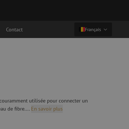
Contact
Français
€ 32,08
ht (€ 38,82 ttc)
Pays/langue
cordement fibre
Câbles breakout en fibre optique
Câbles breakout singlemode
Nederlands (NL)
cordement singlemode
cordement multimode
Nederlands (BE)
English
cordement multimode
Français
t couramment utilisée pour connecter un
Deutsch
au de fibre....
En savoir plus
fibre optique
Équipements de fusion de fibre
optique
ec