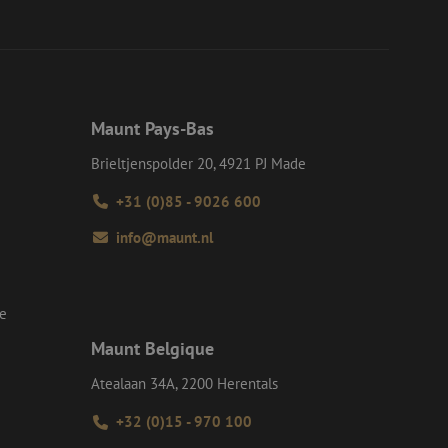
r het voorkomen
llen.
op te slaan voor
e doeleinden
Request Forgery
Maunt Pays-Bas
rvoor dat
 een website worden
s ingelogd, het
Brieltjenspolder 20, 4921 PJ Made
Request Forgery
+31 (0)85 - 9026 600
rvoor dat
 een website worden
info@maunt.nl
s ingelogd, het
d te maken tussen
ite, om geldige
k van hun website.
se
Maunt Belgique
Script.com-service
 onthouden. De
odzakelijk om
Atealaan 34A, 2200 Herentals
+32 (0)15 - 970 100