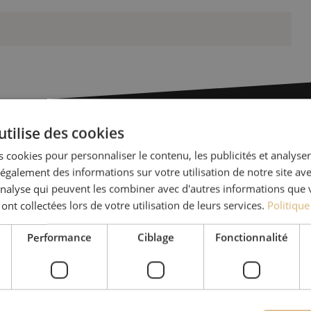
utilise des cookies
Des quest
 cookies pour personnaliser le contenu, les publicités et analyser 
galement des informations sur votre utilisation de notre site av
'analyse qui peuvent les combiner avec d'autres informations que 
Michelle t’aide avec plaisi
 ont collectées lors de votre utilisation de leurs services.
Politique
Avec Jeroen, Julia et Isab
Performance
Ciblage
Fonctionnalité
nos clients. Avec beaucou
solution et s'engage à obt
+32 (0)15 - 970 100