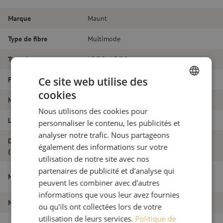
Marque
Maunt
Type de fibre
Multimode
Type de connecteur
LC/PC - LC/PC
Ce site web utilise des
Fibretype
OM4
cookies
DUTCH
Nombre de fibres
Duplex
Nous utilisons des cookies pour
FRENCH
Longueur
40m
personnaliser le contenu, les publicités et
analyser notre trafic. Nous partageons
Diamètre extérieur
1.8
également des informations sur votre
(mm)
utilisation de notre site avec nos
partenaires de publicité et d'analyse qui
Jarretière optique duplex OM4, LC/PC-
Nom de l'article
LC/PC, 1.8mm, 40m
peuvent les combiner avec d'autres
informations que vous leur avez fournies
Numéro d'article
M20000160
ou qu'ils ont collectées lors de votre
utilisation de leurs services.
Politique de