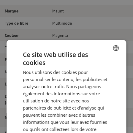
Marque
Maunt
Type de fibre
Multimode
Couleur
Magenta
Type de connecteur
LC/PC - LC/PC
Ce site web utilise des
Fibretype
OM4
cookies
DUTCH
Nombre de fibres
Duplex
Nous utilisons des cookies pour
FRENCH
personnaliser le contenu, les publicités et
Longueur
2m
analyser notre trafic. Nous partageons
également des informations sur votre
Diamètre extérieur
1.8
utilisation de notre site avec nos
(mm)
partenaires de publicité et d'analyse qui
Jarretière optique duplex OM4, LC/PC-
peuvent les combiner avec d'autres
Nom de l'article
LC/PC, 1.8mm, 2m
informations que vous leur avez fournies
ou qu'ils ont collectées lors de votre
Numéro d'article
M20000134