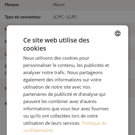
Marque
Maunt
Type de connecteur
LC/PC - LC/PC
Fibretype
OM3
Ce site web utilise des
Nombre de fibres
Simplex
cookies
DUTCH
Longueur
15m
Nous utilisons des cookies pour
FRENCH
personnaliser le contenu, les publicités et
Diamètre extérieur
1.8
analyser notre trafic. Nous partageons
(mm)
également des informations sur votre
Jarretière optique simplex OM3, LC/PC-
utilisation de notre site avec nos
Nom de l'article
LC/PC, 1.8mm, 15m
partenaires de publicité et d'analyse qui
peuvent les combiner avec d'autres
Numéro d'article
M20000749
informations que vous leur avez fournies
ou qu'ils ont collectées lors de votre
utilisation de leurs services.
Politique de
confidentialité